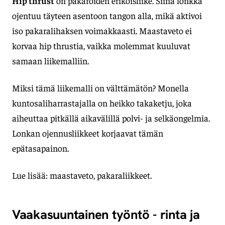
Hip thrust
on pakaroiden erikoisliike. Siinä lonkka
ojentuu täyteen asentoon tangon alla, mikä aktivoi
iso pakaralihaksen voimakkaasti. Maastaveto ei
korvaa hip thrustia, vaikka molemmat kuuluvat
samaan liikemalliin.
Miksi tämä liikemalli on välttämätön? Monella
kuntosaliharrastajalla on heikko takaketju, joka
aiheuttaa pitkällä aikavälillä polvi- ja selkäongelmia.
Lonkan ojennusliikkeet korjaavat tämän
epätasapainon.
Lue lisää: maastaveto, pakaraliikkeet.
Vaakasuuntainen työntö - rinta ja