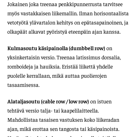
Jokainen joka treenaa penkkipunnerrusta tarvitsee
myös vastakkaisen liikemallin. Ilman horisontaalista
vetotyötä ylävartalon kehitys on epätasapainoinen, ja
olkapäät alkavat pyöristyä eteenpäin ajan kanssa.
Kulmasoutu käsipainolla (dumbbell row)
on
yksinkertaisin versio. Treenaa latissimus dorsalia,
romboideja ja hauiksia. Eristää liikettä yhdelle
puolelle kerrallaan, mikä auttaa puolierojen
tasaamisessa.
Alataljasoutu (cable row / low row)
on istuen
tehtävä versio talja- tai kaapelilaitteella.
Mahdollistaa tasaisen vastuksen koko liikeradan
ajan, mikä erottaa sen tangosta tai käsipainoista.