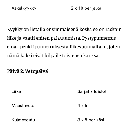
Askelkyykky
2 x 10 per jalka
Kyykky on listalla ensimmäisenä koska se on raskain
liike ja vaatii eniten palautumista. Pystypunnerrus
eroaa penkkipunnerruksesta liikesuunnaltaan, joten
nämä kaksi eivät kilpaile toistensa kanssa.
Päivä 2: Vetopäivä
Liike
Sarjat x toistot
Maastaveto
4 x 5
Kulmasoutu
3 x 8 per käsi