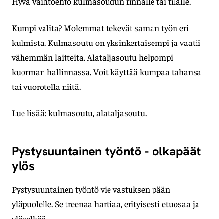
Hyvä vaihtoehto kulmasoudun rinnalle tai tilalle.
Kumpi valita? Molemmat tekevät saman työn eri
kulmista. Kulmasoutu on yksinkertaisempi ja vaatii
vähemmän laitteita. Alataljasoutu helpompi
kuorman hallinnassa. Voit käyttää kumpaa tahansa
tai vuorotella niitä.
Lue lisää: kulmasoutu, alataljasoutu.
Pystysuuntainen työntö - olkapäät
ylös
Pystysuuntainen työntö vie vastuksen pään
yläpuolelle. Se treenaa hartiaa, erityisesti etuosaa ja
yläselkää.