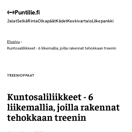
Puntille
.fi
Jalat
Selkä
Rinta
Olkapäät
Kädet
Keskivartalo
Liikepankki
Etusivu
›
Kuntosaliliikkeet - 6 liikemallia, joilla rakennat tehokkaan treenin
TREENIOPPAAT
Kuntosaliliikkeet - 6
liikemallia, joilla rakennat
tehokkaan treenin