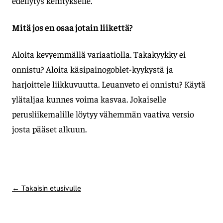
edellytys kehitykselle.
Mitä jos en osaa jotain liikettä?
Aloita kevyemmällä variaatiolla. Takakyykky ei
onnistu? Aloita käsipainogoblet-kyykystä ja
harjoittele liikkuvuutta. Leuanveto ei onnistu? Käytä
ylätaljaa kunnes voima kasvaa. Jokaiselle
perusliikemalille löytyy vähemmän vaativa versio
josta pääset alkuun.
← Takaisin etusivulle