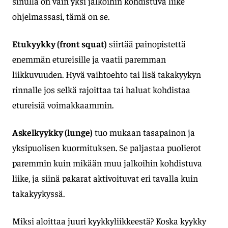
sinulla on vain yksi jalkoihin kohdistuva liike
ohjelmassasi, tämä on se.
Etukyykky (front squat)
siirtää painopistettä
enemmän etureisille ja vaatii paremman
liikkuvuuden. Hyvä vaihtoehto tai lisä takakyykyn
rinnalle jos selkä rajoittaa tai haluat kohdistaa
etureisiä voimakkaammin.
Askelkyykky (lunge)
tuo mukaan tasapainon ja
yksipuolisen kuormituksen. Se paljastaa puolierot
paremmin kuin mikään muu jalkoihin kohdistuva
liike, ja siinä pakarat aktivoituvat eri tavalla kuin
takakyykyssä.
Miksi aloittaa juuri kyykkyliikkeestä? Koska kyykky