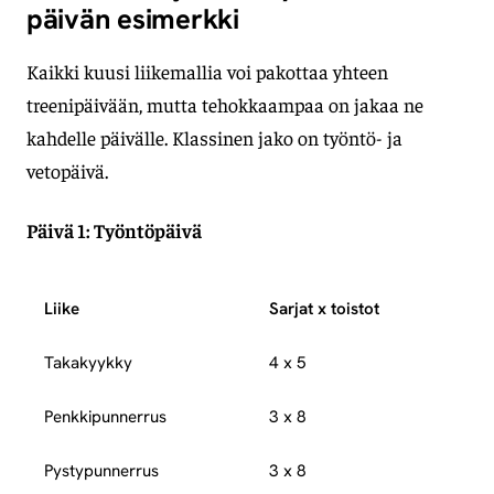
päivän esimerkki
Kaikki kuusi liikemallia voi pakottaa yhteen
treenipäivään, mutta tehokkaampaa on jakaa ne
kahdelle päivälle. Klassinen jako on työntö- ja
vetopäivä.
Päivä 1: Työntöpäivä
Liike
Sarjat x toistot
Takakyykky
4 x 5
Penkkipunnerrus
3 x 8
Pystypunnerrus
3 x 8