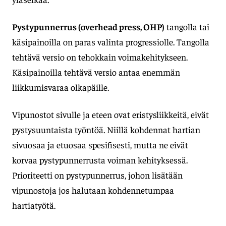
Pystypunnerrus (overhead press, OHP)
tangolla tai
käsipainoilla on paras valinta progressiolle. Tangolla
tehtävä versio on tehokkain voimakehitykseen.
Käsipainoilla tehtävä versio antaa enemmän
liikkumisvaraa olkapäille.
Vipunostot sivulle ja eteen ovat eristysliikkeitä, eivät
pystysuuntaista työntöä. Niillä kohdennat hartian
sivuosaa ja etuosaa spesifisesti, mutta ne eivät
korvaa pystypunnerrusta voiman kehityksessä.
Prioriteetti on pystypunnerrus, johon lisätään
vipunostoja jos halutaan kohdennetumpaa
hartiatyötä.