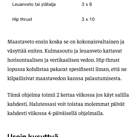
Leuanveto tai ylätalja
3 x 8
Hip thrust
3 x 10
Maastaveto ensin koska se on kokonaisvaltainen ja
väsyttää eniten. Kulmasoutu ja leuanveto kattavat
horisontaalisen ja vertikaalisen vedon. Hip thrust
lopussa kohdistaa pakarat spesifisesti ilman, että ne
kilpailisivat maastavedon kanssa palautumisesta.
Tämä ohjelma toimii 2 kertaa viikossa jos käyt salilla
kahdesti. Halutessasi voit toistaa molemmat päivät
kahdesti viikossa 4-päiväisellä ohjelmalla.
Usein kysyttyä