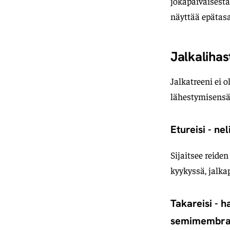
jokapäiväisestä
näyttää epätas
Jalkaliha
Jalkatreeni ei o
lähestymisensä
Etureisi - ne
Sijaitsee reide
kyykyssä, jalka
Takareisi - h
semimembra