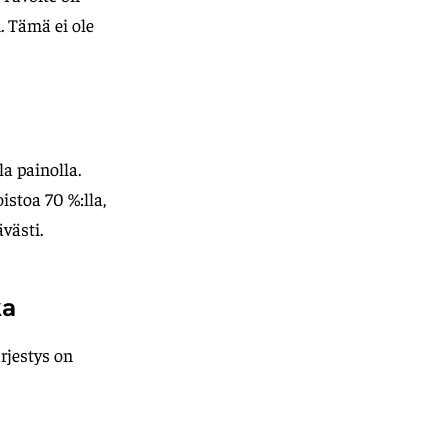
. Tämä ei ole
la painolla.
oistoa 70 %:lla,
västi.
ka
rjestys on