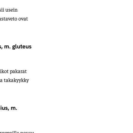
sii usein
astaveto ovat
, m. gluteus
ikot pakarat
ja takakyykky
ius, m.
 varpaille nousu