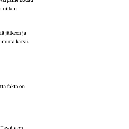
a nilkan
ää jälkeen ja
iminta kärsii.
tta fakta on
 Tavoite on