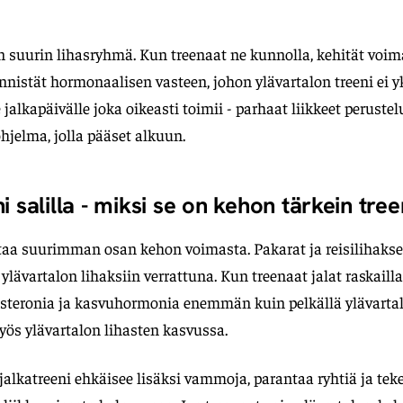
n suurin lihasryhmä. Kun treenaat ne kunnolla, kehität voima
ynnistät hormonaalisen vasteen, johon ylävartalon treeni ei y
jalkapäivälle joka oikeasti toimii - parhaat liikkeet perustel
hjelma, jolla pääset alkuun.
i salilla - miksi se on kehon tärkein tree
taa suurimman osan kehon voimasta. Pakarat ja reisilihakse
lävartalon lihaksiin verrattuna. Kun treenaat jalat raskailla 
steronia ja kasvuhormonia enemmän kuin pelkällä ylävartalo
ös ylävartalon lihasten kasvussa.
alkatreeni ehkäisee lisäksi vammoja, parantaa ryhtiä ja tek