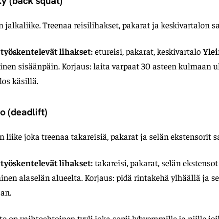
y (back squat)
 jalkaliike. Treenaa reisilihakset, pakarat ja keskivartalon s
 työskentelevät lihakset:
etureisi, pakarat, keskivartalo
Ylei
nen sisäänpäin. Korjaus: laita varpaat 30 asteen kulmaan u
os käsillä.
 (deadlift)
 liike joka treenaa takareisiä, pakarat ja selän ekstensorit s
 työskentelevät lihakset:
takareisi, pakarat, selän ekstenso
inen alaselän alueelta. Korjaus: pidä rintakehä ylhäällä ja s
jan.
on vaihtoehtoinen tyyli joka sopii lyhyemmille ja niille joi