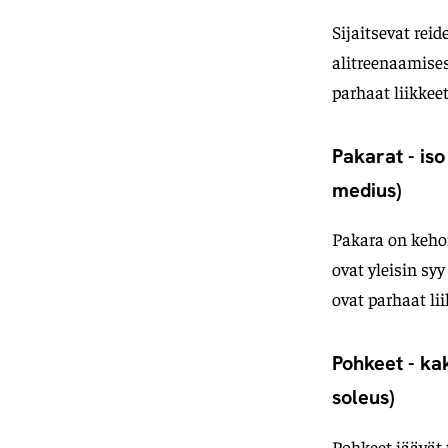
Sijaitsevat reid
alitreenaamises
parhaat liikkeet
Pakarat - is
medius)
Pakara on keho
ovat yleisin sy
ovat parhaat lii
Pohkeet - ka
soleus)
Pohkeet jäävät 