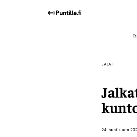
Puntille
.fi
Et
JALAT
Jalka
kunto
24. huhtikuuta 20