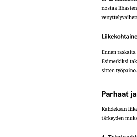
nostaa lihaste
venyttelyvaihet
Liikekohtain
Ennen raskaita l
Esimerkiksi taka
sitten työpaino
Parhaat jal
Kahdeksan liike
tärkeyden muk