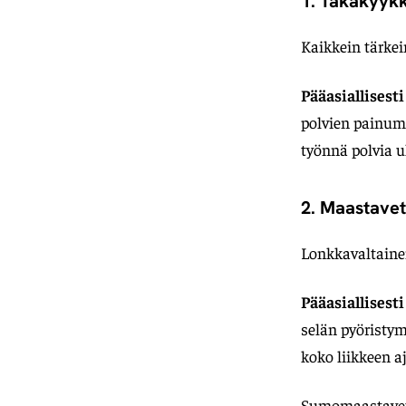
1. Takakyykk
Kaikkein tärkein
Pääasiallisesti
polvien painumi
työnnä polvia ul
2. Maastaveto
Lonkkavaltainen
Pääasiallisesti
selän pyöristym
koko liikkeen a
Sumomaastaveto 