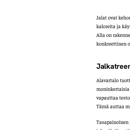
Jalat ovat keho
kaloreita ja kä
Alla on rakenne 
konkreettinen o
Jalkatreen
Alavartalo tuot
moninkertaisia y
vapauttaa testo
Tämä auttaa my
Tasapainoinen j