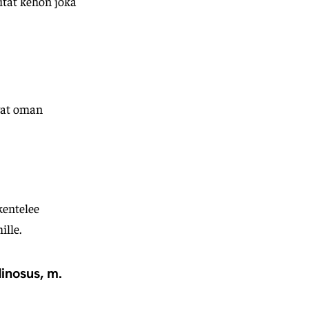
ität kehon joka
evat oman
kentelee
ille.
dinosus, m.