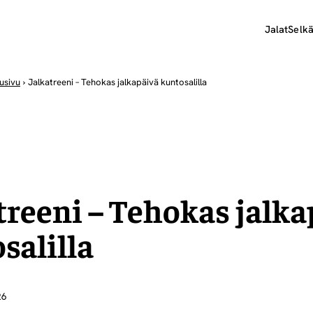
Jalat
Selk
usivu
›
Jalkatreeni – Tehokas jalkapäivä kuntosalilla
treeni – Tehokas jalka
salilla
26