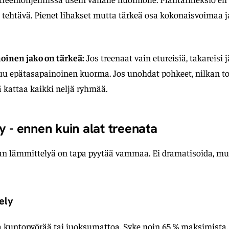
 tehtävä. Pienet lihakset mutta tärkeä osa kokonaisvoimaa j
oinen jako on tärkeä:
Jos treenaat vain etureisiä, takareisi j
uu epätasapainoinen kuorma. Jos unohdat pohkeet, nilkan to
 kattaa kaikki neljä ryhmää.
 - ennen kuin alat treenata
man lämmittelyä on tapa pyytää vammaa. Ei dramatisoida, mu
ely
a kuntopyörää tai juoksumattoa. Syke noin 65 % maksimista.