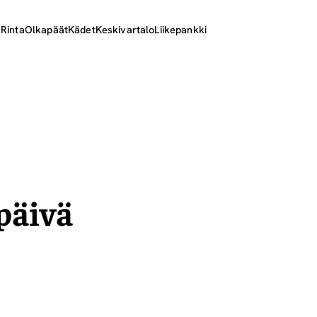
ä
Rinta
Olkapäät
Kädet
Keskivartalo
Liikepankki
päivä