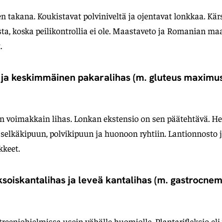
en takana. Koukistavat polviniveltä ja ojentavat lonkkaa. Kär
ta, koska peilikontrollia ei ole. Maastaveto ja Romanian ma
.
o ja keskimmäinen pakaralihas (m. gluteus maximus
n voimakkain lihas. Lonkan ekstensio on sen päätehtävä. He
y selkäkipuun, polvikipuun ja huonoon ryhtiin. Lantionnosto 
kkeet.
ksoiskantalihas ja leveä kantalihas (m. gastrocnem
treeniohjelmissa usein vähälle huomiolle. Plantarifleksio eli