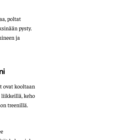
a, poltat
ksinään pysty.
uineen ja
ni
t ovat kooltaan
liikkeillä, keho
n treenillä.
ee