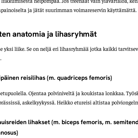
 liikkumisesta helpompaa. Jos treenaat vain ylävartaloa, keh
apainoiselta ja jätät suurimman voimareservin käyttämättä.
sten anatomia ja lihasryhmät
le yksi liike. Se on neljä eri lihasryhmää jotka kaikki tarvits
.
lipäinen reisilihas (m. quadriceps femoris)
n etupuolella. Ojentaa polviniveltä ja koukistaa lonkkaa. Työs
prässissä, askelkyykyssä. Heikko etureisi altistaa polviongelm
auisreiden lihakset (m. biceps femoris, m. semiten
nosus)