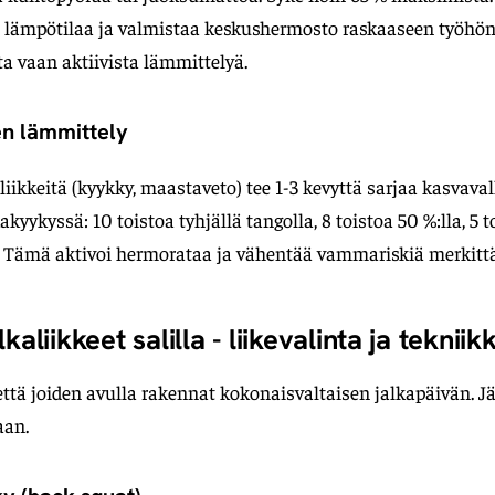
n lämpötilaa ja valmistaa keskushermosto raskaaseen työhön
ta vaan aktiivista lämmittelyä.
en lämmittely
iikkeitä (kyykky, maastaveto) tee 1-3 kevyttä sarjaa kasvaval
kyykyssä: 10 toistoa tyhjällä tangolla, 8 toistoa 50 %:lla, 5 t
. Tämä aktivoi hermorataa ja vähentää vammariskiä merkittä
kaliikkeet salilla - liikevalinta ja tekniik
ttä joiden avulla rakennat kokonaisvaltaisen jalkapäivän. Jä
aan.