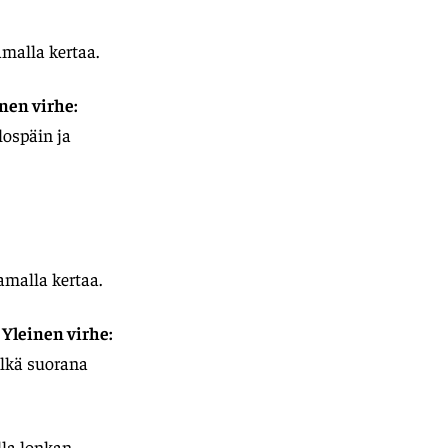
amalla kertaa.
nen virhe:
lospäin ja
amalla kertaa.
t
Yleinen virhe:
elkä suorana
lla lonkan