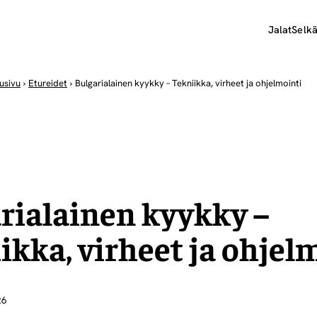
Jalat
Selk
usivu
›
Etureidet
›
Bulgarialainen kyykky – Tekniikka, virheet ja ohjelmointi
rialainen kyykky –
ikka, virheet ja ohjel
26