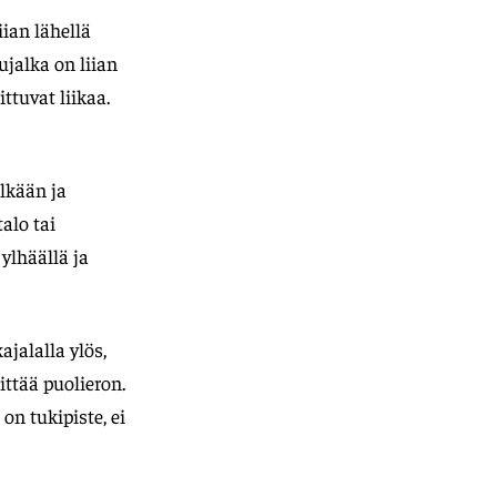
iian lähellä
ujalka on liian
ttuvat liikaa.
lkään ja
alo tai
ylhäällä ja
jalalla ylös,
ittää puolieron.
on tukipiste, ei