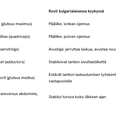
Rooli bulgarialaisessa kyykyssä
s (gluteus maximus)
Pääliike: lonkan ojennus
ilihas (quadriceps)
Pääliike: polven ojennus
(hamstrings)
Avustaja: jarruttaa laskua, avustaa nou
set (adductors)
Stabiloivat lantion sivuttaisliikettä
Estävät lantion laskeutumisen työskent
rit (gluteus medius)
vastapuolelle
transversus abdominis,
Stabiloi torsoa koko liikkeen ajan