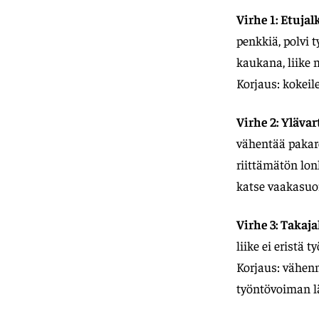
Virhe 1: Etujal
penkkiä, polvi t
kaukana, liike 
Korjaus: kokeil
Virhe 2: Yläva
vähentää pakaro
riittämätön lon
katse vaakasuor
Virhe 3: Takaj
liike ei eristä
Korjaus: vähenn
työntövoiman l