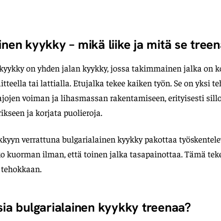
inen kyykky – mikä liike ja mitä se tree
kyykky on yhden jalan kyykky, jossa takimmainen jalka on k
aitteella tai lattialla. Etujalka tekee kaiken työn. Se on yksi
aajojen voiman ja lihasmassan rakentamiseen, erityisesti sill
rikseen ja korjata puolieroja.
kkyyn verrattuna bulgarialainen kyykky pakottaa työskentele
 kuorman ilman, että toinen jalka tasapainottaa. Tämä teke
 tehokkaan.
sia bulgarialainen kyykky treenaa?