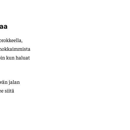
naa
orokkeella,
 tehokkaimmista
oin kun haluat
vän jalan
e siitä