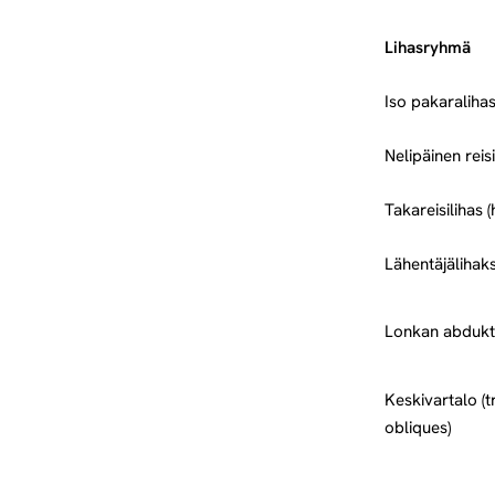
Lihasryhmä
Iso pakaraliha
Nelipäinen reis
Takareisilihas 
Lähentäjälihak
Lonkan abdukto
Keskivartalo (
obliques)