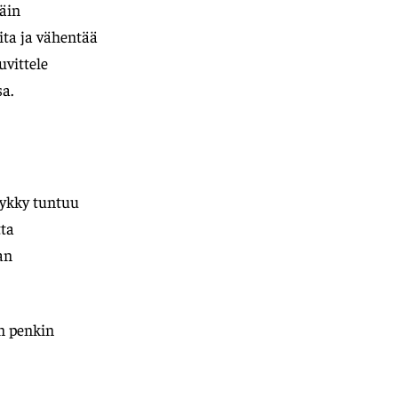
päin
eita ja vähentää
uvittele
a.
yykky tuntuu
tta
an
on penkin