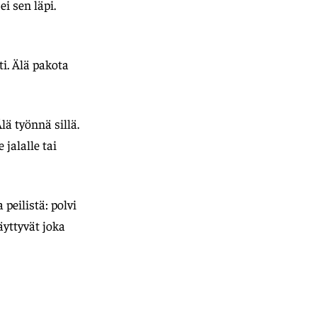
i sen läpi.
ti. Älä pakota
ä työnnä sillä.
jalalle tai
peilistä: polvi
äyttyvät joka