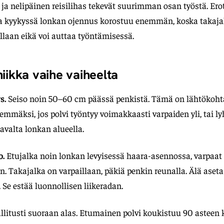
 ja nelipäinen reisilihas tekevät suurimman osan työstä. Er
sa kyykyssä lonkan ojennus korostuu enemmän, koska takaja
allaan eikä voi auttaa työntämisessä.
iikka vaihe vaiheelta
s.
Seiso noin 50–60 cm päässä penkistä. Tämä on lähtökoht
demmäksi, jos polvi työntyy voimakkaasti varpaiden yli, tai 
valta lonkan alueella.
o.
Etujalka noin lonkan levyisessä haara-asennossa, varpaat 
. Takajalka on varpaillaan, päkiä penkin reunalla. Älä aseta
 Se estää luonnollisen liikeradan.
llitusti suoraan alas. Etumainen polvi koukistuu 90 asteen 