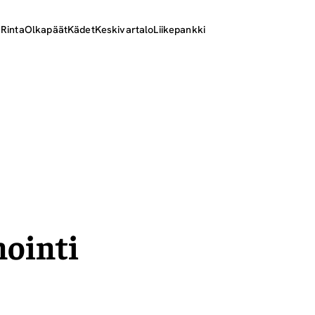
ä
Rinta
Olkapäät
Kädet
Keskivartalo
Liikepankki
mointi