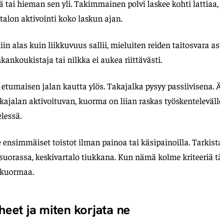
 tai hieman sen yli. Takimmainen polvi laskee kohti lattiaa, e
rtalon aktivointi koko laskun ajan.
in alas kuin liikkuvuus sallii, mieluiten reiden taitosvara as
nkankoukistaja tai nilkka ei aukea riittävästi.
tumaisen jalan kautta ylös. Takajalka pysyy passiivisena. Äl
ajalan aktivoituvan, kuorma on liian raskas työskentelevälle 
elessä.
 ensimmäiset toistot ilman painoa tai käsipainoilla. Tarkista 
o suorassa, keskivartalo tiukkana. Kun nämä kolme kriteeriä t
ä kuormaa.
rheet ja miten korjata ne