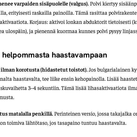
menee varpaiden sisäpuolelle (valgus).
Polvi kiertyy sisään
a, erityisesti raskailla painoilla. Tämä rasittaa polvirakent
ktivaatiota. Korjaus: aktivoi lonkan abduktorit tietoisesti (k
ea ulospäin), ja pienennä kuormaa kunnes polvi pysyy linjass
t: helpommasta haastavampaan
ilman korotusta (hidastetut toistot).
Jos bulgarialainen k
alta haastavalta, tee liike ensin kehopainolla. Lisää haaste
skuvaihetta 3–4 sekuntiin. Tämä lisää lihasaktivaatiota ilm
musta.
tus matalalla penkillä.
Perinteinen versio, jossa takajalka 
on toimiva lähtötaso, jos tasapaino tuntuu haastavalta.