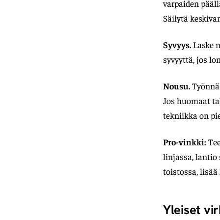
varpaiden päällä
Säilytä keskiva
Syvyys.
Laske ni
syvyyttä, jos lo
Nousu.
Työnnä e
Jos huomaat tak
tekniikka on pi
Pro-vinkki:
Tee
linjassa, lanti
toistossa, lisä
Yleiset vi