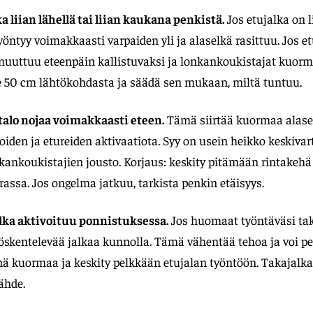
ka liian lähellä tai liian kaukana penkistä.
Jos etujalka on l
yöntyy voimakkaasti varpaiden yli ja alaselkä rasittuu. Jos et
muuttuu eteenpäin kallistuvaksi ja lonkankoukistajat kuormi
e 50 cm lähtökohdasta ja säädä sen mukaan, miltä tuntuu.
rtalo nojaa voimakkaasti eteen.
Tämä siirtää kuormaa alase
iden ja etureiden aktivaatiota. Syy on usein heikko keskivart
kankoukistajien jousto. Korjaus: keskity pitämään rintakehä 
assa. Jos ongelma jatkuu, tarkista penkin etäisyys.
alka aktivoituu ponnistuksessa.
Jos huomaat työntäväsi taka
 työskentelevää jalkaa kunnolla. Tämä vähentää tehoa ja voi pe
ä kuormaa ja keskity pelkkään etujalan työntöön. Takajalka 
ähde.