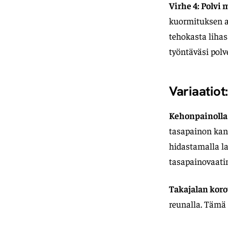
Virhe 4: Polvi 
kuormituksen all
tehokasta lihasa
työntäväsi polv
Variaatio
Kehonpainolla 
tasapainon kann
hidastamalla la
tasapainovaati
Takajalan koro
reunalla. Tämä 