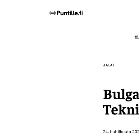
Puntille
.fi
Et
JALAT
Bulga
Tekni
24. huhtikuuta 20