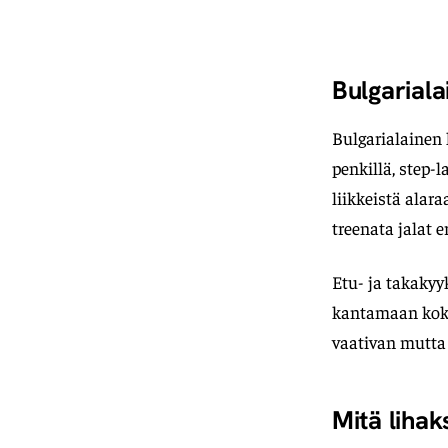
Bulgariala
Bulgarialainen 
penkillä, step-l
liikkeistä alar
treenata jalat e
Etu- ja takakyy
kantamaan koko
vaativan mutta
Mitä lihak