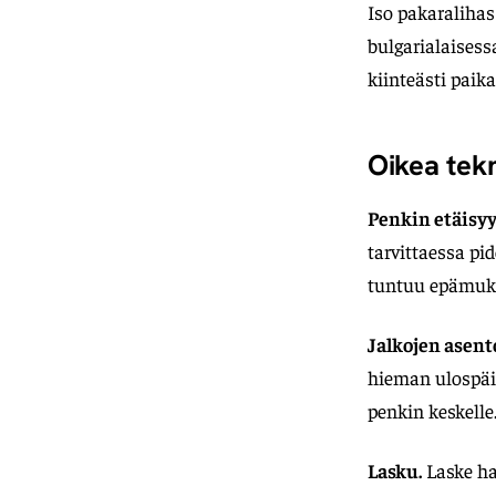
Iso pakaralihas
bulgarialaises
kiinteästi paik
Oikea tekn
Penkin etäisyy
tarvittaessa pi
tuntuu epämuka
Jalkojen asent
hieman ulospäin
penkin keskelle.
Lasku.
Laske ha