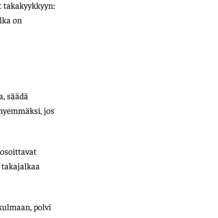
ot takakyykkyyn:
lka on
a, säädä
lyhyemmäksi, jos
osoittavat
 takajalkaa
kulmaan, polvi