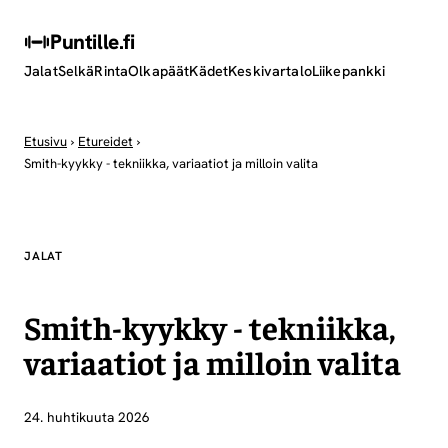
Puntille
.fi
Jalat
Selkä
Rinta
Olkapäät
Kädet
Keskivartalo
Liikepankki
Etusivu
›
Etureidet
›
Smith-kyykky - tekniikka, variaatiot ja milloin valita
JALAT
Smith-kyykky - tekniikka,
variaatiot ja milloin valita
24. huhtikuuta 2026