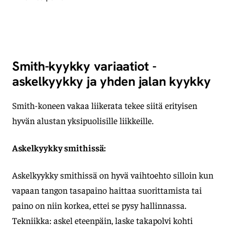
Smith-kyykky variaatiot -
askelkyykky ja yhden jalan kyykky
Smith-koneen vakaa liikerata tekee siitä erityisen
hyvän alustan yksipuolisille liikkeille.
Askelkyykky smithissä:
Askelkyykky smithissä on hyvä vaihtoehto silloin kun
vapaan tangon tasapaino haittaa suorittamista tai
paino on niin korkea, ettei se pysy hallinnassa.
Tekniikka: askel eteenpäin, laske takapolvi kohti