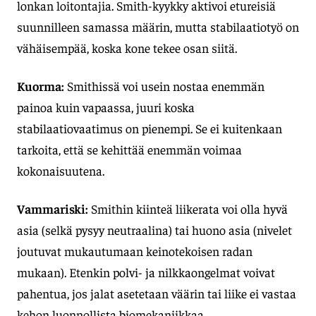
lonkan loitontajia. Smith-kyykky aktivoi etureisiä
suunnilleen samassa määrin, mutta stabilaatiotyö on
vähäisempää, koska kone tekee osan siitä.
Kuorma:
Smithissä voi usein nostaa enemmän
painoa kuin vapaassa, juuri koska
stabilaatiovaatimus on pienempi. Se ei kuitenkaan
tarkoita, että se kehittää enemmän voimaa
kokonaisuutena.
Vammariski:
Smithin kiinteä liikerata voi olla hyvä
asia (selkä pysyy neutraalina) tai huono asia (nivelet
joutuvat mukautumaan keinotekoisen radan
mukaan). Etenkin polvi- ja nilkkaongelmat voivat
pahentua, jos jalat asetetaan väärin tai liike ei vastaa
kehon luonnollista biomekaniikkaa.