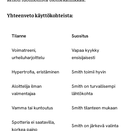
Yhteenveto käyttökohteista:
Tilanne
Suositus
Voimatreeni,
Vapaa kyykky
urheiluharjoittelu
ensisijaisesti
Hypertrofia, eristäminen
Smith toimii hyvin
Aloittelija ilman
Smith on turvallisempi
valmentajaa
lähtökohta
Vamma tai kuntoutus
Smith tilanteen mukaan
Spotteria ei saatavilla,
Smith on järkevä valinta
korkea paino