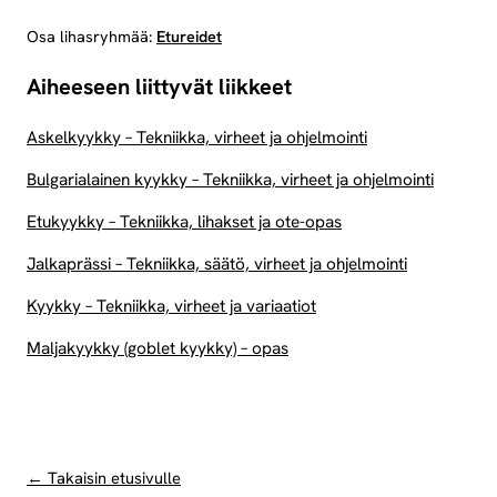
Osa lihasryhmää:
Etureidet
Aiheeseen liittyvät liikkeet
Askelkyykky – Tekniikka, virheet ja ohjelmointi
Bulgarialainen kyykky – Tekniikka, virheet ja ohjelmointi
Etukyykky – Tekniikka, lihakset ja ote-opas
Jalkaprässi – Tekniikka, säätö, virheet ja ohjelmointi
Kyykky – Tekniikka, virheet ja variaatiot
Maljakyykky (goblet kyykky) – opas
← Takaisin etusivulle