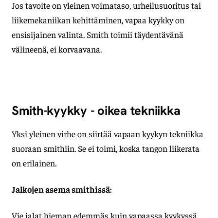
Jos tavoite on yleinen voimataso, urheilusuoritus tai
liikemekaniikan kehittäminen, vapaa kyykky on
ensisijainen valinta. Smith toimii täydentävänä
välineenä, ei korvaavana.
Smith-kyykky - oikea tekniikka
Yksi yleinen virhe on siirtää vapaan kyykyn tekniikka
suoraan smithiin. Se ei toimi, koska tangon liikerata
on erilainen.
Jalkojen asema smithissä:
Vie jalat hieman edemmäs kuin vapaassa kyykyssä,