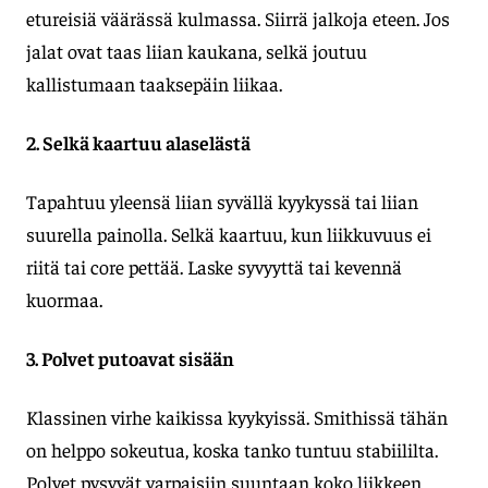
etureisiä väärässä kulmassa. Siirrä jalkoja eteen. Jos
jalat ovat taas liian kaukana, selkä joutuu
kallistumaan taaksepäin liikaa.
2. Selkä kaartuu alaselästä
Tapahtuu yleensä liian syvällä kyykyssä tai liian
suurella painolla. Selkä kaartuu, kun liikkuvuus ei
riitä tai core pettää. Laske syvyyttä tai kevennä
kuormaa.
3. Polvet putoavat sisään
Klassinen virhe kaikissa kyykyissä. Smithissä tähän
on helppo sokeutua, koska tanko tuntuu stabiililta.
Polvet pysyvät varpaisiin suuntaan koko liikkeen