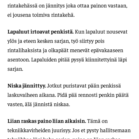
rintakehässä on jännitys joka ottaa painon vastaan,
ei jousena toimiva rintakehä.
Lapaluut irtoavat penkistä.
Kun lapaluut nousevat
ylös ja eteen kesken sarjan, työ siirtyy pois
rintalihaksista ja olkapäät menevät epävakaaseen
asentoon. Lapaluiden pitää pysyä kiinnitettyinä läpi
sarjan.
Niska jännittyy.
Jotkut puristavat pään penkissä
laskuvaiheen aikana. Pidä pää rennosti penkin päätä
vasten, älä jännistä niskaa.
Liian raskas paino liian aikaisin.
Tämä on
tekniikkavirheiden juurisyy. Jos et pysty hallitsemaan