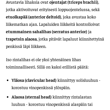
Avustavia lihaksia ovat
ojentajat (triceps brachii)
,
jotka aktivoituvat erityisesti loppuojentelussa, sekä
etuolkapää (anterior deltoid)
, joka avustaa koko
liikematkan ajan. Lapaluiden liikkeitä kontrolloivat
etummainen sahalihas (serratus anterior)
ja
trapetsin alaosa
, jotka pitävät lapaluut kiinnitettyinä
penkissä läpi liikkeen.
Iso rintalihas ei ole yksi yhtenäinen lihas
toiminnallisesti. Sillä on kaksi erillistä päätä:
Yläosa (clavicular head)
kiinnittyy solisluuhun -
korostuu vinopenkissä ylöspäin.
Alaosa (sternal head)
kiinnittyy rintalastan
luuhun - korostuu vinopenkissä alaspäin tai