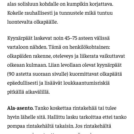
alas solisluun kohdalle on kumpikin korjattava.
Kokeile rauhallisesti ja tunnustele mikä tuntuu
luontevalta olkapäälle.
Kyynärpäät laskevat noin 45–75 asteen välissä
vartaloon nähden. Tämä on henkilökohtainen:
olkapäiden rakenne, oteleveys ja liikerata vaikuttavat
oikeaan kulmaan. Liian levollaan olevat kyynärpäät
(90 astetta suoraan sivulle) kuormittavat olkapäätä
epäedullisesti ja lisäävät loukkaantumisriskiä
pitkällä aikavälillä.
Ala-asento.
Tanko koskettaa rintakehää tai tulee
hyvin lähelle sitä. Hallittu lasku tarkoittaa ettei tanko
pompaa rintakehältä takaisin. Jos rintakehältä