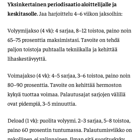
Yksinkertainen periodisaatio aloittelijalle ja
keskitasolle.
Jaa harjoittelu 4–6 viikon jaksoihin:
Volyymijakso (4 vk): 4 sarjaa, 8–12 toistoa, paino noin
65–75 prosenttia maksimistasi. Tavoite on tehdä
paljon toistoja puhtaalla tekniikalla ja kehittää
lihaskestävyyttä.
Voimajakso (4 vk): 4–5 sarjaa, 3–6 toistoa, paino noin
80–90 prosenttia. Tavoite on kehittää hermoston
kykyä tuottaa voimaa. Palautusajat sarjojen välillä
ovat pidempiä, 3–5 minuuttia.
Deload (1 vk): puolita volyymi. 2–3 sarjaa, 5–8 toistoa,
paino 60 prosentin tuntumassa. Palautumisviikko on
pakollinen, ei valinnainen. Ilman sitä suorituskyky