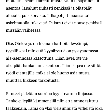
liioiteltua selän kaareutumista, vaan tasapainoista
asentoa: lapaluut tiukasti penkissä ja olkapäät
alhaalla pois korvista. Jalkapohjat maassa tai
askelmatolla tukevasti. Pakarat eivät nouse penkistä
missään vaiheessa.
Ote.
Oteleveys on hieman hartioita leveämpi,
tyypillisesti niin että kyynärvarsi on pystysuorassa
ala-asennossa katsottuna. Liian leveä ote vie
olkapäät hankalaan asentoon. Liian kapea ote siirtää
työtä ojentajille, mikä ei ole huono asia mutta
muuttaa liikkeen tarkoitusta.
Ranteet pidetään suorina kyynärvarren linjassa.
Tanko ei lepää kämmenellä niin että ranne taittuu
taaksepäin. Tämä on yksi yleisimmistä virheistä joka