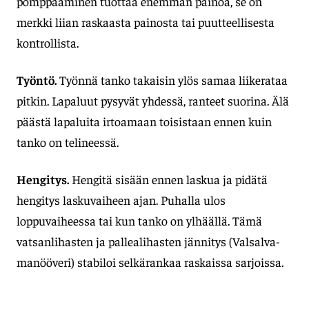
pomppaaminen tuottaa enemmän painoa, se on
merkki liian raskaasta painosta tai puutteellisesta
kontrollista.
Työntö.
Työnnä tanko takaisin ylös samaa liikerataa
pitkin. Lapaluut pysyvät yhdessä, ranteet suorina. Älä
päästä lapaluita irtoamaan toisistaan ennen kuin
tanko on telineessä.
Hengitys.
Hengitä sisään ennen laskua ja pidätä
hengitys laskuvaiheen ajan. Puhalla ulos
loppuvaiheessa tai kun tanko on ylhäällä. Tämä
vatsanlihasten ja pallealihasten jännitys (Valsalva-
manööveri) stabiloi selkärankaa raskaissa sarjoissa.