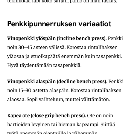
tekniikkaa läpi koko sarjan, paino on liian raskas.
Penkkipunnerruksen variaatiot
Vinopenkki ylöspäin (incline bench press).
Penkki
noin 30–45 asteen välissä. Korostaa rintalihaksen
yläosaa ja etuolkapäätä enemmän kuin tasapenkki.
Hyvä täydentämään tasapenkkiä.
Vinopenkki alaspäin (decline bench press).
Penkki
noin 15–30 astetta alaspäin. Korostaa rintalihaksen
alaosaa. Sopii vaihteluun, muttei välttämätön.
Kapea ote (close grip bench press).
Ote on noin
hartioiden levyinen tai hieman kapeampi. Siirtää
työtä enemmän ojentajille ja vähemmän