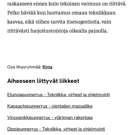
raskaaseen ennen kuin tekninen varmuus on riittävä.
Pelko häviää kun luottamus omaan tekniikkaan
kasvaa, eikä siihen tarvita itsesugestioita, vain
riittävästi harjoitustoistoja oikealla painolla.
Osa lihasryhmää:
Rinta
Aiheeseen liittyvät liikkeet
Etunojapunnerrus – Tekniikka, virheet ja ohjelmointi
Kapeaotepunnerrus – ojentajien massaliike
Vinopenkkipunnerrus – ylärinnan rakentaja
Dippipunnerrus – Tekniikka, virheet ja ohjelmointi