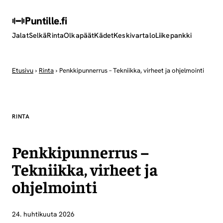
Puntille
.fi
Jalat
Selkä
Rinta
Olkapäät
Kädet
Keskivartalo
Liikepankki
Etusivu
›
Rinta
›
Penkkipunnerrus – Tekniikka, virheet ja ohjelmointi
RINTA
Penkkipunnerrus –
Tekniikka, virheet ja
ohjelmointi
24. huhtikuuta 2026