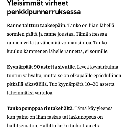
Yleisimmät virheet
penkkipunnerruksessa
Ranne taittuu taaksepäin.
Tanko on liian lähellä
sormien päätä ja ranne joustaa. Tämä stressaa
ranneniveltä ja vähentää voimansiirtoa. Tanko
kuuluu kämmenen lähelle rannetta, ei sormille.
Kyynärpäät 90 astetta sivuille.
Leveä kyynärkulma
tuntuu vahvalta, mutta se on olkapäälle epäedullinen
pitkällä aikavälillä. Tuo kyynärpäitä 10–20 astetta
lähemmäksi vartaloa.
Tanko pomppaa rintakehältä.
Tämä käy yleensä
kun paino on liian raskas tai laskunopeus on
hallitsematon. Hallittu lasku tarkoittaa että