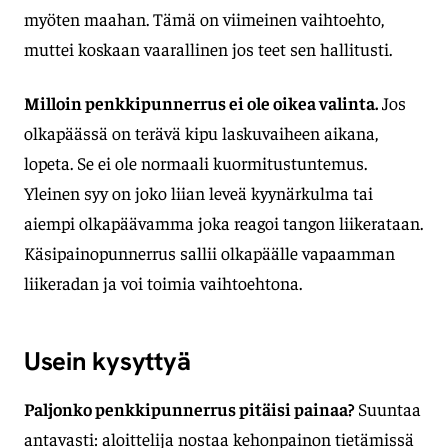
myöten maahan. Tämä on viimeinen vaihtoehto,
muttei koskaan vaarallinen jos teet sen hallitusti.
Milloin penkkipunnerrus ei ole oikea valinta.
Jos
olkapäässä on terävä kipu laskuvaiheen aikana,
lopeta. Se ei ole normaali kuormitustuntemus.
Yleinen syy on joko liian leveä kyynärkulma tai
aiempi olkapäävamma joka reagoi tangon liikerataan.
Käsipainopunnerrus sallii olkapäälle vapaamman
liikeradan ja voi toimia vaihtoehtona.
Usein kysyttyä
Paljonko penkkipunnerrus pitäisi painaa?
Suuntaa
antavasti: aloittelija nostaa kehonpainon tietämissä