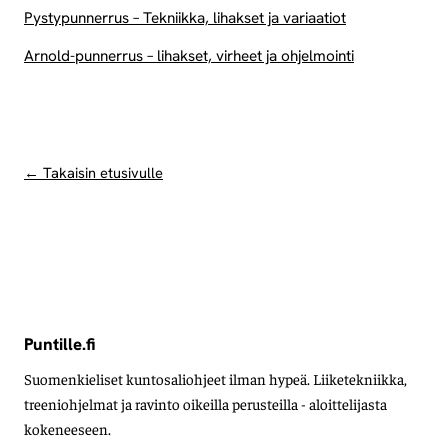
Pystypunnerrus – Tekniikka, lihakset ja variaatiot
Arnold-punnerrus – lihakset, virheet ja ohjelmointi
← Takaisin etusivulle
Puntille.fi
Suomenkieliset kuntosaliohjeet ilman hypeä. Liiketekniikka,
treeniohjelmat ja ravinto oikeilla perusteilla - aloittelijasta
kokeneeseen.