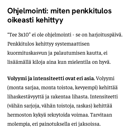
Ohjelmointi: miten penkkitulos
oikeasti kehittyy
“Tee 3x10” ei ole ohjelmointi - se on harjoituspäivä.
Penkkitulos kehittyy systemaattisen
kuormituskasvun ja palautumisen kautta, ei
lisäämällä kiloja aina kun mielentila on hyvä.
Volyymi ja intensiteetti ovat eri asia.
Volyymi
(monta sarjaa, monta toistoa, kevyempi) kehittää
lihaskestävyyttä ja rakentaa lihasta. Intensiteetti
(vähän sarjoja, vähän toistoja, raskas) kehittää
hermoston kykyä rekrytoida voimaa. Tarvitaan
molempia, eri painotuksella eri jaksoissa.