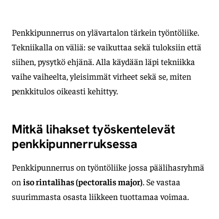
Penkkipunnerrus on ylävartalon tärkein työntöliike.
Tekniikalla on väliä: se vaikuttaa sekä tuloksiin että
siihen, pysytkö ehjänä. Alla käydään läpi tekniikka
vaihe vaiheelta, yleisimmät virheet sekä se, miten
penkkitulos oikeasti kehittyy.
Mitkä lihakset työskentelevät
penkkipunnerruksessa
Penkkipunnerrus on työntöliike jossa päälihasryhmä
on
iso rintalihas (pectoralis major)
. Se vastaa
suurimmasta osasta liikkeen tuottamaa voimaa.