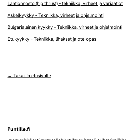
Lantionnosto (hip thrust) – tekniikka, virheet ja variaatiot
Askelkyykky – Tekniikka, virheet ja ohjelmointi
Bulgarialainen kyykky – Tekniikka, virheet ja ohjelmointi
Etukyykky – Tekniikka, lihakset ja ote-opas
← Takaisin etusivulle
Puntille.fi
Suomenkieliset kuntosaliohjeet ilman hypeä. Liiketekniikka,