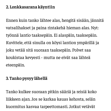
2. Lonkkasarana käyntiin
Ennen kuin tanko lähtee alas, hengitä sisään, jännitä
vatsalihakset ja paina rintakehä hieman alas. Nyt:
työnnä lantio taaksepäin. Ei alaspäin, taaksepäin.
Kuvittele, että sinulla on köysi lantion ympärillä ja
joku vetää sitä suoraan taaksepäin. Polvet saa
koukistaa kevyesti - mutta ne eivät saa lähteä
eteenpäin.
3. Tanko pysyy lähellä
Tanko kulkee suoraan pitkin sääriä ja reisiä koko
liikkeen ajan. Jos se karkaa kauas kehosta, selän
kuormitus kasvaa tarpeettomasti. Jotkut vetävät