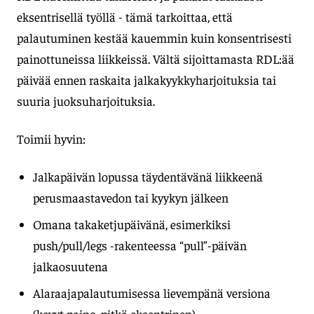
eksentrisellä työllä - tämä tarkoittaa, että
palautuminen kestää kauemmin kuin konsentrisesti
painottuneissa liikkeissä. Vältä sijoittamasta RDL:ää
päivää ennen raskaita jalkakyykkyharjoituksia tai
suuria juoksuharjoituksia.
Toimii hyvin:
Jalkapäivän lopussa täydentävänä liikkeenä
perusmaastavedon tai kyykyn jälkeen
Omana takaketjupäivänä, esimerkiksi
push/pull/legs -rakenteessa “pull”-päivän
jalkaosuutena
Alaraajapalautumisessa lievempänä versiona
(kevyt paino, pitkä eksentrinen)