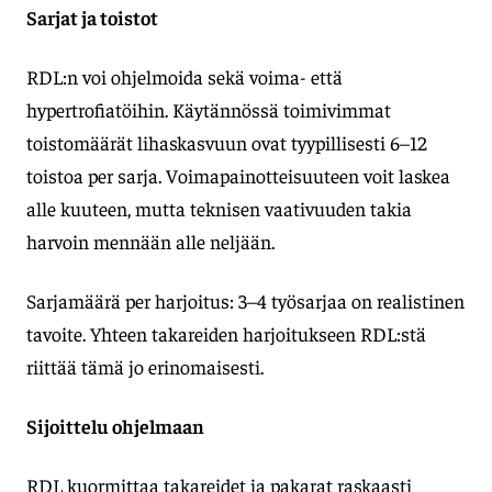
Sarjat ja toistot
RDL:n voi ohjelmoida sekä voima- että
hypertrofiatöihin. Käytännössä toimivimmat
toistomäärät lihaskasvuun ovat tyypillisesti 6–12
toistoa per sarja. Voimapainotteisuuteen voit laskea
alle kuuteen, mutta teknisen vaativuuden takia
harvoin mennään alle neljään.
Sarjamäärä per harjoitus: 3–4 työsarjaa on realistinen
tavoite. Yhteen takareiden harjoitukseen RDL:stä
riittää tämä jo erinomaisesti.
Sijoittelu ohjelmaan
RDL kuormittaa takareidet ja pakarat raskaasti