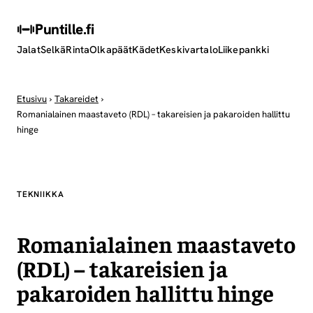
Puntille
.fi
Jalat
Selkä
Rinta
Olkapäät
Kädet
Keskivartalo
Liikepankki
Etusivu
›
Takareidet
›
Romanialainen maastaveto (RDL) – takareisien ja pakaroiden hallittu
hinge
TEKNIIKKA
Romanialainen maastaveto
(RDL) – takareisien ja
pakaroiden hallittu hinge