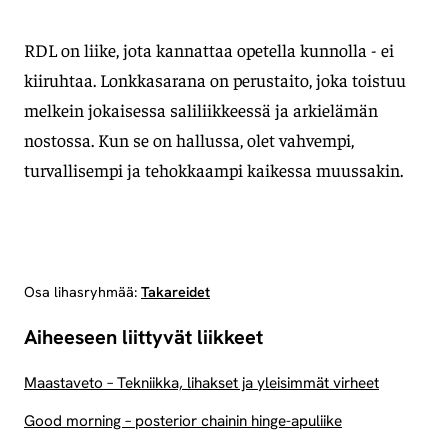
RDL on liike, jota kannattaa opetella kunnolla - ei
kiiruhtaa. Lonkkasarana on perustaito, joka toistuu
melkein jokaisessa saliliikkeessä ja arkielämän
nostossa. Kun se on hallussa, olet vahvempi,
turvallisempi ja tehokkaampi kaikessa muussakin.
Osa lihasryhmää:
Takareidet
Aiheeseen liittyvät liikkeet
Maastaveto – Tekniikka, lihakset ja yleisimmät virheet
Good morning – posterior chainin hinge-apuliike