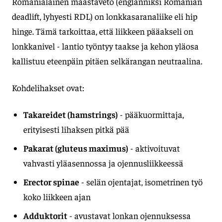
Romanialainen maastaveto (englanniksi Romanian
deadlift, lyhyesti RDL) on lonkkasaranaliike eli hip
hinge. Tämä tarkoittaa, että liikkeen pääakseli on
lonkkanivel - lantio työntyy taakse ja kehon yläosa
kallistuu eteenpäin pitäen selkärangan neutraalina.
Kohdelihakset ovat:
Takareidet (hamstrings)
- pääkuormittaja,
erityisesti lihaksen pitkä pää
Pakarat (gluteus maximus)
- aktivoituvat
vahvasti yläasennossa ja ojennusliikkeessä
Erector spinae
- selän ojentajat, isometrinen työ
koko liikkeen ajan
Adduktorit
- avustavat lonkan ojennuksessa