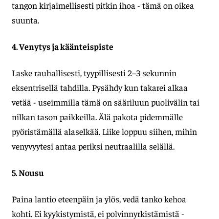
tangon kirjaimellisesti pitkin ihoa - tämä on oikea
suunta.
4. Venytys ja käänteispiste
Laske rauhallisesti, tyypillisesti 2–3 sekunnin
eksentrisellä tahdilla. Pysähdy kun takarei alkaa
vetää - useimmilla tämä on sääriluun puolivälin tai
nilkan tason paikkeilla. Älä pakota pidemmälle
pyöristämällä alaselkää. Liike loppuu siihen, mihin
venyvyytesi antaa periksi neutraalilla selällä.
5. Nousu
Paina lantio eteenpäin ja ylös, vedä tanko kehoa
kohti. Ei kyykistymistä, ei polvinnyrkistämistä -