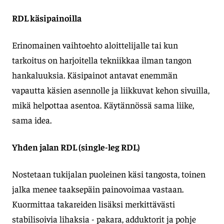
RDL käsipainoilla
Erinomainen vaihtoehto aloittelijalle tai kun
tarkoitus on harjoitella tekniikkaa ilman tangon
hankaluuksia. Käsipainot antavat enemmän
vapautta käsien asennolle ja liikkuvat kehon sivuilla,
mikä helpottaa asentoa. Käytännössä sama liike,
sama idea.
Yhden jalan RDL (single-leg RDL)
Nostetaan tukijalan puoleinen käsi tangosta, toinen
jalka menee taaksepäin painovoimaa vastaan.
Kuormittaa takareiden lisäksi merkittävästi
stabilisoivia lihaksia - pakara, adduktorit ja pohje