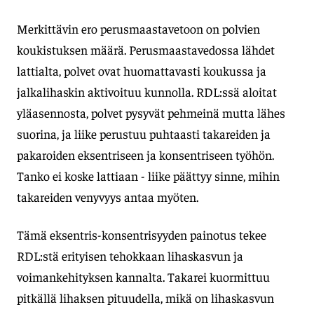
Merkittävin ero perusmaastavetoon on polvien
koukistuksen määrä. Perusmaastavedossa lähdet
lattialta, polvet ovat huomattavasti koukussa ja
jalkalihaskin aktivoituu kunnolla. RDL:ssä aloitat
yläasennosta, polvet pysyvät pehmeinä mutta lähes
suorina, ja liike perustuu puhtaasti takareiden ja
pakaroiden eksentriseen ja konsentriseen työhön.
Tanko ei koske lattiaan - liike päättyy sinne, mihin
takareiden venyvyys antaa myöten.
Tämä eksentris-konsentrisyyden painotus tekee
RDL:stä erityisen tehokkaan lihaskasvun ja
voimankehityksen kannalta. Takarei kuormittuu
pitkällä lihaksen pituudella, mikä on lihaskasvun