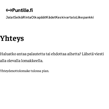
Puntille
.fi
Jalat
Selkä
Rinta
Olkapäät
Kädet
Keskivartalo
Liikepankki
Yhteys
Haluatko antaa palautetta tai ehdottaa aihetta? Lähetä viesti
alla olevalla lomakkeella.
Yhteydenottolomake tulossa pian.