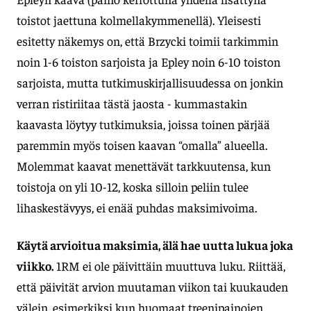
toistot jaettuna kolmellakymmenellä). Yleisesti
esitetty näkemys on, että Brzycki toimii tarkimmin
noin 1-6 toiston sarjoista ja Epley noin 6-10 toiston
sarjoista, mutta tutkimuskirjallisuudessa on jonkin
verran ristiriitaa tästä jaosta - kummastakin
kaavasta löytyy tutkimuksia, joissa toinen pärjää
paremmin myös toisen kaavan “omalla” alueella.
Molemmat kaavat menettävät tarkkuutensa, kun
toistoja on yli 10-12, koska silloin peliin tulee
lihaskestävyys, ei enää puhdas maksimivoima.
Käytä arvioitua maksimia, älä hae uutta lukua joka
viikko.
1RM ei ole päivittäin muuttuva luku. Riittää,
että päivität arvion muutaman viikon tai kuukauden
välein, esimerkiksi kun huomaat treenipainojen