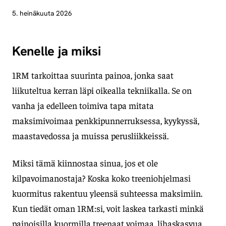
5. heinäkuuta 2026
Kenelle ja miksi
1RM tarkoittaa suurinta painoa, jonka saat
liikuteltua kerran läpi oikealla tekniikalla. Se on
vanha ja edelleen toimiva tapa mitata
maksimivoimaa penkkipunnerruksessa, kyykyssä,
maastavedossa ja muissa perusliikkeissä.
Miksi tämä kiinnostaa sinua, jos et ole
kilpavoimanostaja? Koska koko treeniohjelmasi
kuormitus rakentuu yleensä suhteessa maksimiin.
Kun tiedät oman 1RM:si, voit laskea tarkasti minkä
painoisilla kuormilla treenaat voimaa, lihaskasvua