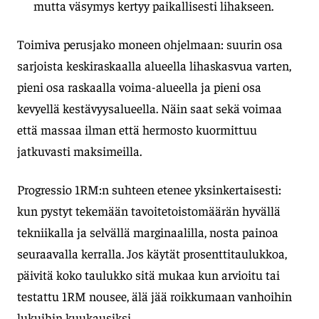
mutta väsymys kertyy paikallisesti lihakseen.
Toimiva perusjako moneen ohjelmaan: suurin osa
sarjoista keskiraskaalla alueella lihaskasvua varten,
pieni osa raskaalla voima-alueella ja pieni osa
kevyellä kestävyysalueella. Näin saat sekä voimaa
että massaa ilman että hermosto kuormittuu
jatkuvasti maksimeilla.
Progressio 1RM:n suhteen etenee yksinkertaisesti:
kun pystyt tekemään tavoitetoistomäärän hyvällä
tekniikalla ja selvällä marginaalilla, nosta painoa
seuraavalla kerralla. Jos käytät prosenttitaulukkoa,
päivitä koko taulukko sitä mukaa kun arvioitu tai
testattu 1RM nousee, älä jää roikkumaan vanhoihin
lukuihin kuukausiksi.