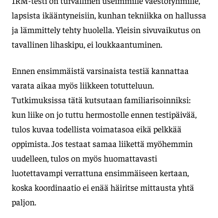
1RM-testi on turvallinen useimmille väestöryhmille,
lapsista ikääntyneisiin, kunhan tekniikka on hallussa
ja lämmittely tehty huolella. Yleisin sivuvaikutus on
tavallinen lihaskipu, ei loukkaantuminen.
Ennen ensimmäistä varsinaista testiä kannattaa
varata aikaa myös liikkeen totutteluun.
Tutkimuksissa tätä kutsutaan familiarisoinniksi:
kun liike on jo tuttu hermostolle ennen testipäivää,
tulos kuvaa todellista voimatasoa eikä pelkkää
oppimista. Jos testaat samaa liikettä myöhemmin
uudelleen, tulos on myös huomattavasti
luotettavampi verrattuna ensimmäiseen kertaan,
koska koordinaatio ei enää häiritse mittausta yhtä
paljon.