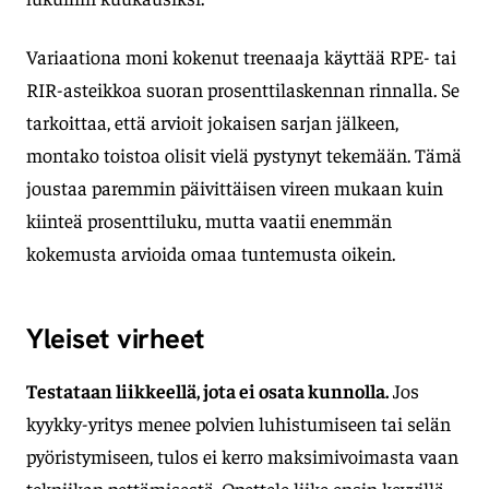
Variaationa moni kokenut treenaaja käyttää RPE- tai
RIR-asteikkoa suoran prosenttilaskennan rinnalla. Se
tarkoittaa, että arvioit jokaisen sarjan jälkeen,
montako toistoa olisit vielä pystynyt tekemään. Tämä
joustaa paremmin päivittäisen vireen mukaan kuin
kiinteä prosenttiluku, mutta vaatii enemmän
kokemusta arvioida omaa tuntemusta oikein.
Yleiset virheet
Testataan liikkeellä, jota ei osata kunnolla.
Jos
kyykky-yritys menee polvien luhistumiseen tai selän
pyöristymiseen, tulos ei kerro maksimivoimasta vaan
tekniikan pettämisestä. Opettele liike ensin kevyillä