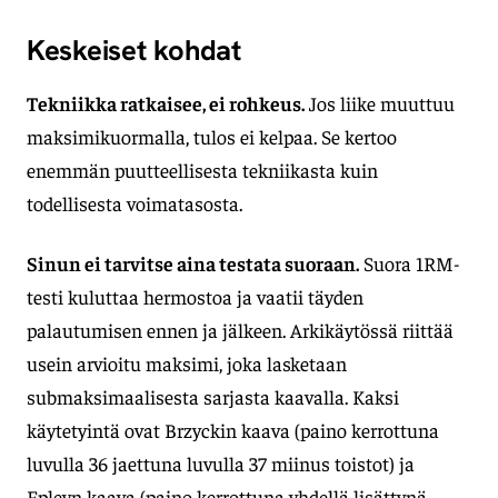
Keskeiset kohdat
Tekniikka ratkaisee, ei rohkeus.
Jos liike muuttuu
maksimikuormalla, tulos ei kelpaa. Se kertoo
enemmän puutteellisesta tekniikasta kuin
todellisesta voimatasosta.
Sinun ei tarvitse aina testata suoraan.
Suora 1RM-
testi kuluttaa hermostoa ja vaatii täyden
palautumisen ennen ja jälkeen. Arkikäytössä riittää
usein arvioitu maksimi, joka lasketaan
submaksimaalisesta sarjasta kaavalla. Kaksi
käytetyintä ovat Brzyckin kaava (paino kerrottuna
luvulla 36 jaettuna luvulla 37 miinus toistot) ja
Epleyn kaava (paino kerrottuna yhdellä lisättynä