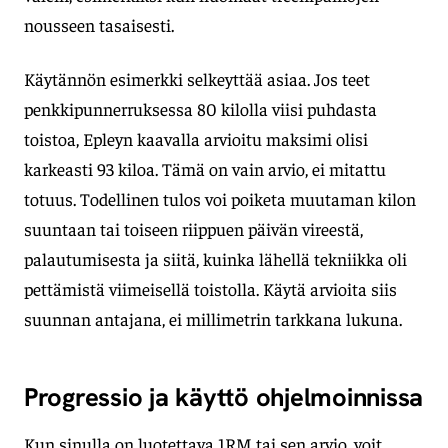
nousseen tasaisesti.
Käytännön esimerkki selkeyttää asiaa. Jos teet
penkkipunnerruksessa 80 kilolla viisi puhdasta
toistoa, Epleyn kaavalla arvioitu maksimi olisi
karkeasti 93 kiloa. Tämä on vain arvio, ei mitattu
totuus. Todellinen tulos voi poiketa muutaman kilon
suuntaan tai toiseen riippuen päivän vireestä,
palautumisesta ja siitä, kuinka lähellä tekniikka oli
pettämistä viimeisellä toistolla. Käytä arvioita siis
suunnan antajana, ei millimetrin tarkkana lukuna.
Progressio ja käyttö ohjelmoinnissa
Kun sinulla on luotettava 1RM tai sen arvio, voit