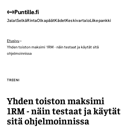
Puntille
.fi
Jalat
Selkä
Rinta
Olkapäät
Kädet
Keskivartalo
Liikepankki
Etusivu
›
Yhden toiston maksimi 1RM - näin testaat ja käytät sitä
ohjelmoinnissa
TREENI
Yhden toiston maksimi
1RM - näin testaat ja käytät
sitä ohjelmoinnissa