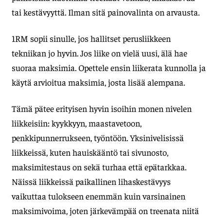
tai kestävyyttä. Ilman sitä painovalinta on arvausta.
1RM sopii sinulle, jos hallitset perusliikkeen
tekniikan jo hyvin. Jos liike on vielä uusi, älä hae
suoraa maksimia. Opettele ensin liikerata kunnolla ja
käytä arvioitua maksimia, josta lisää alempana.
Tämä pätee erityisen hyvin isoihin monen nivelen
liikkeisiin: kyykkyyn, maastavetoon,
penkkipunnerrukseen, työntöön. Yksinivelisissä
liikkeissä, kuten hauiskääntö tai sivunosto,
maksimitestaus on sekä turhaa että epätarkkaa.
Näissä liikkeissä paikallinen lihaskestävyys
vaikuttaa tulokseen enemmän kuin varsinainen
maksimivoima, joten järkevämpää on treenata niitä