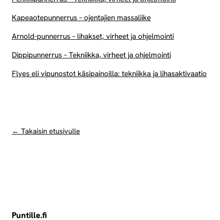
Kapeaotepunnerrus – ojentajien massaliike
Arnold-punnerrus – lihakset, virheet ja ohjelmointi
Dippipunnerrus – Tekniikka, virheet ja ohjelmointi
Flyes eli vipunostot käsipainoilla: tekniikka ja lihasaktivaatio
← Takaisin etusivulle
Puntille.fi