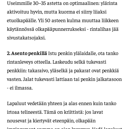
Useimmille 30–35 astetta on optimaalinen: ylärinta
aktivoituu hyvin, mutta kuorma ei siirry liiaksi
etuolkapäälle. Yli 50 asteen kulma muuttaa liikkeen
käytännössä olkapääpunnerrukseksi - rintalihas jää
sivustakatsojaksi.
2. Asento penkillä
Istu penkin ylälaidalle, ota tanko
rintanleveys otteella. Laskeudu selkä tukevasti
penkkiin: takaraivo, yläselkä ja pakarat ovat penkkiä
vasten. Jalat tukevasti lattiaan tai penkin jalkatasoon
- ei ilmassa.
Lapaluut vedetään yhteen ja alas ennen kuin tanko
irtoaa telineestä. Tämä on kriittistä: jos lavat
nousevat ja kiertyvät eteenpäin, olkapään
impingement-vamma on ajan kysymys. Vedä lapaluut