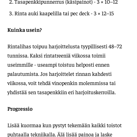
Tasapenkkipunnerrus (käsipainot) - 3 × 10–12
Rinta auki kaapelilla tai pec deck - 3 × 12–15
Kuinka usein?
Rintalihas toipuu harjoittelusta tyypillisesti 48–72
tunnissa. Kaksi rintatreeniä viikossa toimii
useimmille - useampi toistuu helposti ennen
palautumista. Jos harjoittelet rinnan kahdesti
viikossa, voit tehdä vinopenkin molemmissa tai
yhdistää sen tasapenkkiin eri harjoituskerroilla.
Progressio
Lisää kuormaa kun pystyt tekemään kaikki toistot
puhtaalla tekniikalla. Älä lisää painoa ja laske