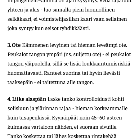
yhteen ja alas - luo samalla pieni luonnollinen
selkäkaari, ei voimistelijasillan kaari vaan sellainen
joka syntyy kun seisot ryhdikkäästi.
3. Ote
Kämmenen levyinen tai hieman leveämpi ote.
Peukalot tangon ympäri (ns. suljettu ote) - ei peukalot
tangon yläpuolella, sillä se lisää loukkaantumisriskiä
huomattavasti. Ranteet suorina tai hyvin lievästi
taaksepäin - ei taitettuna alle tangon.
4. Liike alaspäin
Laske tanko kontrolloidusti kohti
solisluun ja ylärinnan rajaa - hieman korkeammalle
kuin tasapenkissä. Kyynärpäät noin 45–60 asteen
kulmassa vartaloon nähden, ei suoraan sivuille.
Tanko koskettaa tai lähes koskettaa rintakehää