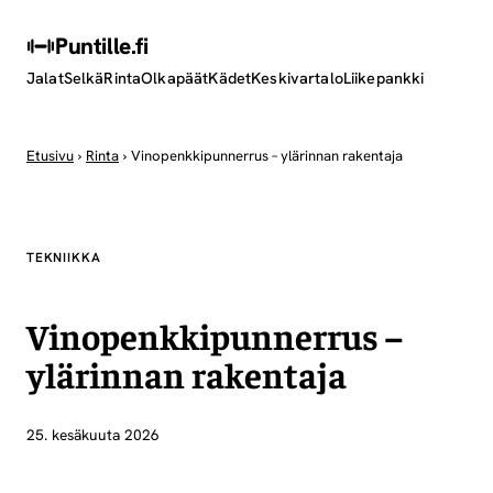
Puntille
.fi
Jalat
Selkä
Rinta
Olkapäät
Kädet
Keskivartalo
Liikepankki
Etusivu
›
Rinta
›
Vinopenkkipunnerrus – ylärinnan rakentaja
TEKNIIKKA
Vinopenkkipunnerrus –
ylärinnan rakentaja
25. kesäkuuta 2026