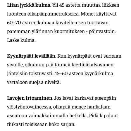
Liian jyrkkä kulma.
Yli 45 astetta muuttaa liikkeen
luonteen olkapääpunnerrukseksi. Monet käyttävät
60–70 asteen kulmaa kuvitellen sen tuottavan
paremman ylärinnan kuormituksen - päinvastoin.
Laske kulma.
Kyynärpäät levällään.
Kun kyynärpäät ovat suoraan
sivuille, olkaluun pää törmää kiertäjäkalvosimen
jänteisiin toistuvasti. 45–60 asteen kyynärkulma
vartaloon suojaa niveltä.
Lavojen irtoaminen.
Jos lavat karkavat eteenpäin
ylöstyöntövaiheessa, olkapää menee hankalaan
asentoon voimakkaimmalla hetkellä. Pidä lapaluut
tiukasti toisissaan koko sarjan.