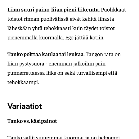
Liian suuri paino, liian pieni liikerata.
Puolikkaat
toistot rinnan puolivälissä eivät kehitä lihasta
läheskään yhtä tehokkaasti kuin täydet toistot
pienemmällä kuormalla. Ego jättää kotiin.
Tanko polttaa kaulaa tai leukaa.
Tangon rata on
liian pystysuora - enemmän jalkoihin päin
punnerrettaessa liike on sekä turvallisempi että
tehokkaampi.
Variaatiot
Tanko vs. käsipainot
Tanko sallii suuremmat kuormat ja on helpompi