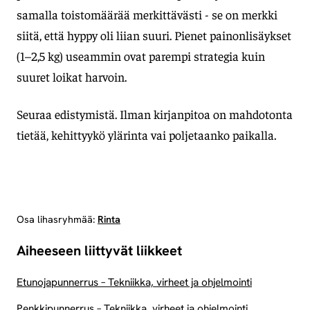
samalla toistomäärää merkittävästi - se on merkki
siitä, että hyppy oli liian suuri. Pienet painonlisäykset
(1–2,5 kg) useammin ovat parempi strategia kuin
suuret loikat harvoin.
Seuraa edistymistä. Ilman kirjanpitoa on mahdotonta
tietää, kehittyykö ylärinta vai poljetaanko paikalla.
Osa lihasryhmää:
Rinta
Aiheeseen liittyvät liikkeet
Etunojapunnerrus – Tekniikka, virheet ja ohjelmointi
Penkkipunnerrus – Tekniikka, virheet ja ohjelmointi