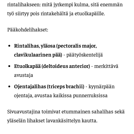
rintalihakseen: mitä jyrkempi kulma, sitä enemmän
työ siirtyy pois rintakehältä ja etuolkapäille.
Pääkohdelihakset:
Rintalihas, yläosa (pectoralis major,
clavikulaarinen pää)
- päätyöskentelijä
Etuolkapää (deltoideus anterior)
- merkittävä
avustaja
Ojentajalihas (triceps brachii)
- kyynärpään
ojentaja, avustaa kaikissa punnerruksissa
Sivuavustajina toimivat etummainen sahalihas sekä
yläselän lihakset lavankäsittelyn kautta.