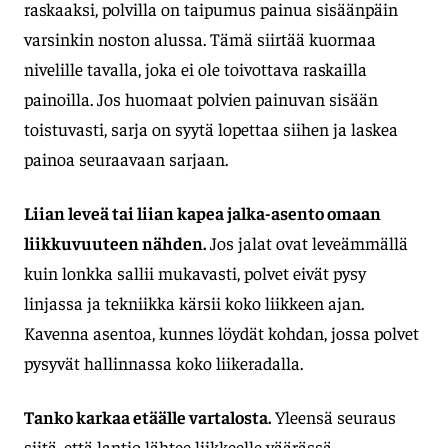
raskaaksi, polvilla on taipumus painua sisäänpäin
varsinkin noston alussa. Tämä siirtää kuormaa
nivelille tavalla, joka ei ole toivottava raskailla
painoilla. Jos huomaat polvien painuvan sisään
toistuvasti, sarja on syytä lopettaa siihen ja laskea
painoa seuraavaan sarjaan.
Liian leveä tai liian kapea jalka-asento omaan
liikkuvuuteen nähden.
Jos jalat ovat leveämmällä
kuin lonkka sallii mukavasti, polvet eivät pysy
linjassa ja tekniikka kärsii koko liikkeen ajan.
Kavenna asentoa, kunnes löydät kohdan, jossa polvet
pysyvät hallinnassa koko liikeradalla.
Tanko karkaa etäälle vartalosta.
Yleensä seuraus
siitä, että lantio lähtee liikkeelle väärässä