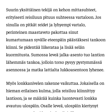
Suurin yksittäinen tekijä on kehon mittasuhteet,
erityisesti reisiluun pituus suhteessa vartaloon. Jos
sinulla on pitkät reidet ja lyhyempi vartalo,
perinteinen maastaveto pakottaa sinut
kumartumaan syvälle eteenpäin päästäksesi tankoon
kiinni. Se pidentää liikerataa ja lisää selän
kuormitusta. Sumossa leveä jalka-asento tuo lantion
lähemmäs tankoa, jolloin torso pysyy pystymmässä
asennossa ja matka lattialta lukkoasentoon lyhenee.
Myös lonkkanivelen rakenne vaikuttaa. Jokaisella on
hieman erilainen kulma, jolla reisiluu kiinnittyy
lantioon, ja se määrää kuinka luontevasti lonkka
avautuu ulospäin. Osalle leveä, ulospäin kiertynyt