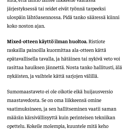
järjestyksessä tai reidet eivät työnnä tarpeeksi
ulospäin lähtöasennossa. Pidä tanko sääressä kiinni
koko noston ajan.
Mixed-otteen käyttö ilman huoltoa.
Ristiote
raskailla painoilla kuormittaa ala-otteen kättä
epätavallisella tavalla, ja hätäinen tai nykivä veto voi
rasittaa hauiksen jännettä. Nosta tanko hallitusti, älä
nykäisten, ja vaihtele kättä sarjojen välillä.
Sumomaastaveto ei ole oikotie eikä huijausversio
maastavedosta. Se on oma liikkeensä omine
vaatimuksineen, ja sen hallitseminen vaatii saman
määrän kärsivällisyyttä kuin perinteisen tekniikan
opettelu. Kokeile molempia, kuuntele mitä keho