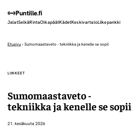
Puntille
.fi
Jalat
Selkä
Rinta
Olkapäät
Kädet
Keskivartalo
Liikepankki
Etusivu
›
Sumomaastaveto - tekniikka ja kenelle se sopii
LIIKKEET
Sumomaastaveto -
tekniikka ja kenelle se sopii
21. kesäkuuta 2026