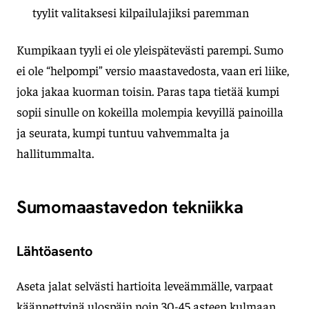
tyylit valitaksesi kilpailulajiksi paremman
Kumpikaan tyyli ei ole yleispätevästi parempi. Sumo
ei ole “helpompi” versio maastavedosta, vaan eri liike,
joka jakaa kuorman toisin. Paras tapa tietää kumpi
sopii sinulle on kokeilla molempia kevyillä painoilla
ja seurata, kumpi tuntuu vahvemmalta ja
hallitummalta.
Sumomaastavedon tekniikka
Lähtöasento
Aseta jalat selvästi hartioita leveämmälle, varpaat
käännettyinä ulospäin noin 30-45 asteen kulmaan.