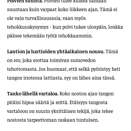
Polvien suunta.
Polvien tulee kulkea samaan
suuntaan kuin varpaat koko liikkeen ajan. Tämä ei
ole vain turvallisuusasia, vaan myös
tehokkuuskysymys - kun polvi tukee ulospäin, lonkka
pääsee tekemään työtä tehokkaammin.
Lantion ja hartioiden yhtäaikainen nousu.
Tämä
on ero, joka erottaa toimivan sumovedon
tehottomasta. Jos huomaat, että selkä pyöristyy heti
tangon irrotessa lattiasta, syy on lähes aina tässä.
Tanko lähellä vartaloa.
Koko noston ajan tangon
pitäisi hipoa säärtä ja reittä. Etäisyys tangosta
vartaloon on suurin yksittäinen tekijä, joka tekee
nostosta tarpeettoman raskaan tuntuisen.