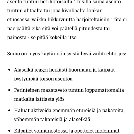
asento tuntuu heti kotoisalta. Toisilla sama asento
tuntuu ahtaalta tai jopa kivuliaalta lonkan
etuosassa, vaikka liikkuvuutta harjoiteltaisiin. Tätä ei
näe päältä eikä sitä voi päätellä pituudesta tai
painosta - se pitää kokeilla itse.
Sumo on myös käytännön syistä hyvä vaihtoehto, jos:
Alaselkä reagoi herkästi kuormaan ja kaipaat
pystympää torson asentoa
Perinteinen maastaveto tuntuu loppumattomalta
matkalta lattiasta ylös
Haluat aktivoida enemmän etureisiä ja pakaroita,
vähemmän takareisiä ja alaselkää
Kilpailet voimanostossa ja opettelet molemmat