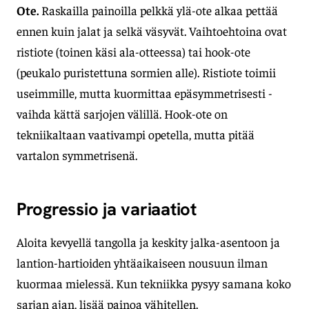
Ote.
Raskailla painoilla pelkkä ylä-ote alkaa pettää
ennen kuin jalat ja selkä väsyvät. Vaihtoehtoina ovat
ristiote (toinen käsi ala-otteessa) tai hook-ote
(peukalo puristettuna sormien alle). Ristiote toimii
useimmille, mutta kuormittaa epäsymmetrisesti -
vaihda kättä sarjojen välillä. Hook-ote on
tekniikaltaan vaativampi opetella, mutta pitää
vartalon symmetrisenä.
Progressio ja variaatiot
Aloita kevyellä tangolla ja keskity jalka-asentoon ja
lantion-hartioiden yhtäaikaiseen nousuun ilman
kuormaa mielessä. Kun tekniikka pysyy samana koko
sarjan ajan, lisää painoa vähitellen.