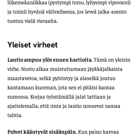
liikemekaniikkaa (pystympi torso, lyhyempi vipuvarsi)
ja toimii hyvänä välivaiheena, jos leveä jalka-asento
tuntuu vielä vieraalta.
Yleiset virheet
Lantio ampuu ylös ennen hartioita.
Tämä on yleisin
virhe. Nosto alkaa muistuttamaan jäykkäjalkaista
maastavetoa, selkä pyöristyy ja alaselkä joutuu
kantamaan kuorman, jota sen ei pitäisi kantaa
sumossa. Korjaa työntämällä jalat lattiaan ja
ajattelemalla, että rinta ja lantio nousevat samaa
tahtia.
Polvet kääntyvät sisäänpäin.
Kun paino kasvaa