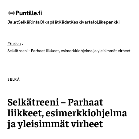
Puntille
.fi
Jalat
Selkä
Rinta
Olkapäät
Kädet
Keskivartalo
Liikepankki
Etusivu
›
Selkätreeni – Parhaat liikkeet, esimerkkiohjelma ja yleisimmät virheet
SELKÄ
Selkätreeni – Parhaat
liikkeet, esimerkkiohjelma
ja yleisimmät virheet