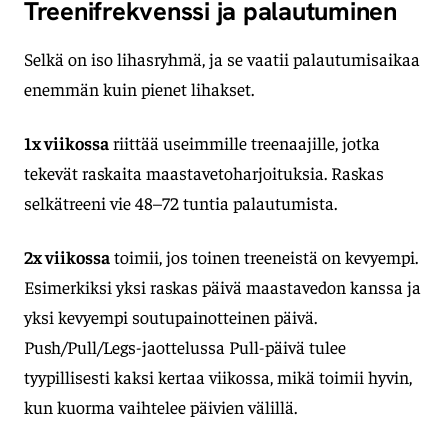
Treenifrekvenssi ja palautuminen
Selkä on iso lihasryhmä, ja se vaatii palautumisaikaa
enemmän kuin pienet lihakset.
1x viikossa
riittää useimmille treenaajille, jotka
tekevät raskaita maastavetoharjoituksia. Raskas
selkätreeni vie 48–72 tuntia palautumista.
2x viikossa
toimii, jos toinen treeneistä on kevyempi.
Esimerkiksi yksi raskas päivä maastavedon kanssa ja
yksi kevyempi soutupainotteinen päivä.
Push/Pull/Legs-jaottelussa Pull-päivä tulee
tyypillisesti kaksi kertaa viikossa, mikä toimii hyvin,
kun kuorma vaihtelee päivien välillä.