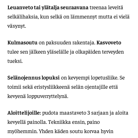
Leuanveto tai ylätalja seuraavana
treenaa leveitä
selkälihaksia, kun selkä on lämmennyt mutta ei vielä
väsynyt.
Kulmasoutu
on paksuuden rakentaja.
Kasvoveto
tulee sen jälkeen yläselälle ja olkapäiden terveyden
tueksi.
Selänojennus lopuksi
on kevyempi lopetusliike. Se
toimii sekä eristysliikkeenä selän ojentajille että
kevyenä loppuverryttelynä.
Aloittelijoille:
pudota maastaveto 3 sarjaan ja aloita
kevyellä painolla. Tekniikka ensin, paino
myöhemmin. Yhden käden soutu korvaa hyvin