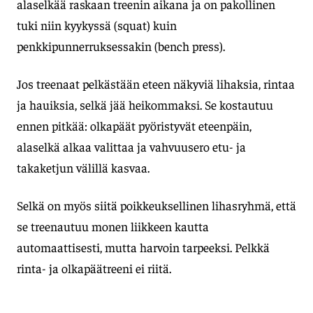
alaselkää raskaan treenin aikana ja on pakollinen
tuki niin kyykyssä (squat) kuin
penkkipunnerruksessakin (bench press).
Jos treenaat pelkästään eteen näkyviä lihaksia, rintaa
ja hauiksia, selkä jää heikommaksi. Se kostautuu
ennen pitkää: olkapäät pyöristyvät eteenpäin,
alaselkä alkaa valittaa ja vahvuusero etu- ja
takaketjun välillä kasvaa.
Selkä on myös siitä poikkeuksellinen lihasryhmä, että
se treenautuu monen liikkeen kautta
automaattisesti, mutta harvoin tarpeeksi. Pelkkä
rinta- ja olkapäätreeni ei riitä.