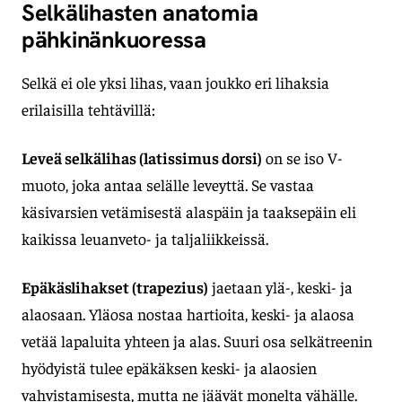
Selkälihasten anatomia
pähkinänkuoressa
Selkä ei ole yksi lihas, vaan joukko eri lihaksia
erilaisilla tehtävillä:
Leveä selkälihas (latissimus dorsi)
on se iso V-
muoto, joka antaa selälle leveyttä. Se vastaa
käsivarsien vetämisestä alaspäin ja taaksepäin eli
kaikissa leuanveto- ja taljaliikkeissä.
Epäkäslihakset (trapezius)
jaetaan ylä-, keski- ja
alaosaan. Yläosa nostaa hartioita, keski- ja alaosa
vetää lapaluita yhteen ja alas. Suuri osa selkätreenin
hyödyistä tulee epäkäksen keski- ja alaosien
vahvistamisesta, mutta ne jäävät monelta vähälle.