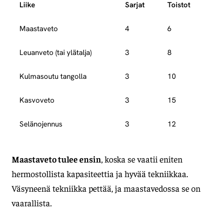
Liike
Sarjat
Toistot
Maastaveto
4
6
Leuanveto (tai ylätalja)
3
8
Kulmasoutu tangolla
3
10
Kasvoveto
3
15
Selänojennus
3
12
Maastaveto tulee ensin
, koska se vaatii eniten
hermostollista kapasiteettia ja hyvää tekniikkaa.
Väsyneenä tekniikka pettää, ja maastavedossa se on
vaarallista.