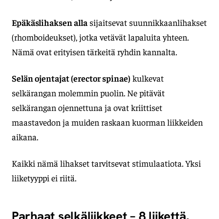
Epäkäslihaksen alla
sijaitsevat suunnikkaanlihakset
(rhomboideukset), jotka vetävät lapaluita yhteen.
Nämä ovat erityisen tärkeitä ryhdin kannalta.
Selän ojentajat (erector spinae)
kulkevat
selkärangan molemmin puolin. Ne pitävät
selkärangan ojennettuna ja ovat kriittiset
maastavedon ja muiden raskaan kuorman liikkeiden
aikana.
Kaikki nämä lihakset tarvitsevat stimulaatiota. Yksi
liiketyyppi ei riitä.
Parhaat selkäliikkeet – 8 liikettä,