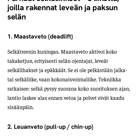
joilla rakennat leveän ja paksun
selän
1. Maastaveto (deadlift)
Selkätreenin kuningas. Maastaveto aktivoi koko
takaketjun, erityisesti selän ojentajat, leveät
selkälihakset ja epäkkäät. Se ei ole pelkästään jalka-
tai selkäliike, vaan kokonaisvoimaliike. Tekniikka
ratkaisee: selkä pysyy suorana koko suorituksen ajan,
lantio laskee alas ennen vetoa ja polvet eivät kaadu
sisäänpäin.
2. Leuanveto (pull-up / chin-up)