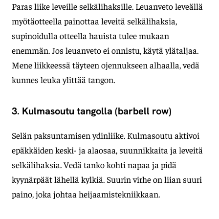
Paras liike leveille selkälihaksille. Leuanveto leveällä
myötäotteella painottaa leveitä selkälihaksia,
supinoidulla otteella hauista tulee mukaan
enemmän. Jos leuanveto ei onnistu, käytä ylätaljaa.
Mene liikkeessä täyteen ojennukseen alhaalla, vedä
kunnes leuka ylittää tangon.
3. Kulmasoutu tangolla (barbell row)
Selän paksuntamisen ydinliike. Kulmasoutu aktivoi
epäkkäiden keski- ja alaosaa, suunnikkaita ja leveitä
selkälihaksia. Vedä tanko kohti napaa ja pidä
kyynärpäät lähellä kylkiä. Suurin virhe on liian suuri
paino, joka johtaa heijaamistekniikkaan.