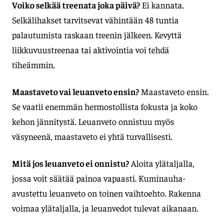
Voiko selkää treenata joka päivä?
Ei kannata.
Selkälihakset tarvitsevat vähintään 48 tuntia
palautumista raskaan treenin jälkeen. Kevyttä
liikkuvuustreenaa tai aktivointia voi tehdä
tiheämmin.
Maastaveto vai leuanveto ensin?
Maastaveto ensin.
Se vaatii enemmän hermostollista fokusta ja koko
kehon jännitystä. Leuanveto onnistuu myös
väsyneenä, maastaveto ei yhtä turvallisesti.
Mitä jos leuanveto ei onnistu?
Aloita ylätaljalla,
jossa voit säätää painoa vapaasti. Kuminauha-
avustettu leuanveto on toinen vaihtoehto. Rakenna
voimaa ylätaljalla, ja leuanvedot tulevat aikanaan.