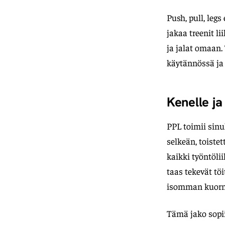
Push, pull, legs
jakaa treenit 
ja jalat omaan.
käytännössä ja 
Kenelle ja
PPL toimii sinu
selkeän, toistet
kaikki työntöli
taas tekevät tö
isomman kuorman
Tämä jako sopii