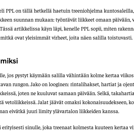
 eli PPL on tällä hetkellä haetuin treeniohjelma kuntosaleilla,
liikkeen suunnan mukaan: työntävät liikkeet omaan päivään,
 Tässä artikkelissa käyn läpi, kenelle PPL sopii, miten rakenn
mitkä ovat yleisimmät virheet, joita näen salilla toistuvasti.
 miksi
lle, jos pystyt käymään salilla vähintään kolme kertaa viikos
tavan rungon. Jako on looginen: rintalihakset, hartiat ja ojent
ikkeissä, joten ne kuuluvat samaan päivään. Selkä, takahartia
itä vetoliikkeissä. Jalat jäävät omaksi kokonaisuudekseen, k
 eivätkä juuri limity ylävartalon liikkeiden kanssa.
 erityisesti sinulle, joka treenaat kolmesta kuuteen kertaa vi