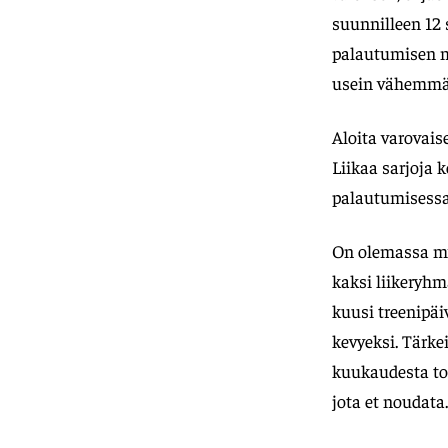
suunnilleen 12 
palautumisen mu
usein vähemmän
Aloita varovais
Liikaa sarjoja 
palautumisessa
On olemassa myö
kaksi liikeryhm
kuusi treenipäi
kevyeksi. Tärkei
kuukaudesta toi
jota et noudata.