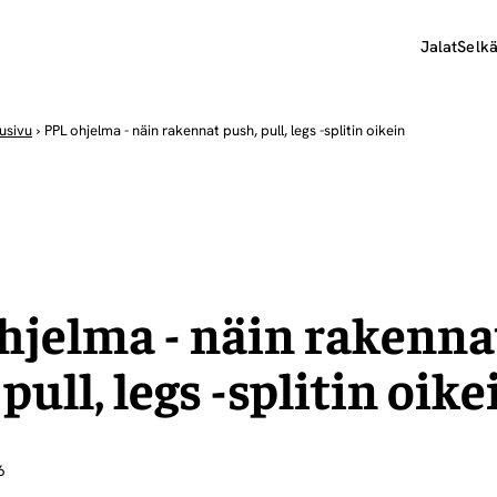
Jalat
Selk
usivu
›
PPL ohjelma - näin rakennat push, pull, legs -splitin oikein
hjelma - näin rakenna
pull, legs -splitin oike
6