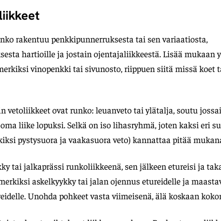
liikkeet
ko rakentuu penkkipunnerruksesta tai sen variaatiosta,
esta hartioille ja jostain ojentajaliikkeestä. Lisää mukaan y
merkiksi vinopenkki tai sivunosto, riippuen siitä missä koet t
n vetoliikkeet ovat runko: leuanveto tai ylätalja, soutu joss
 oma liike lopuksi. Selkä on iso lihasryhmä, joten kaksi eri 
rkiksi pystysuora ja vaakasuora veto) kannattaa pitää mukan
y tai jalkaprässi runkoliikkeenä, sen jälkeen etureisi ja tak
imerkiksi askelkyykky tai jalan ojennus etureidelle ja maastav
eidelle. Unohda pohkeet vasta viimeisenä, älä koskaan koko