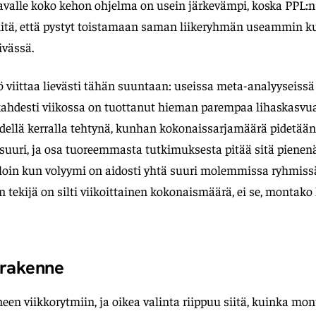
avalle koko kehon ohjelma on usein järkevämpi, koska PPL:n
tä, että pystyt toistamaan saman liikeryhmän useammin ku
ivässä.
 viittaa lievästi tähän suuntaan: useissa meta-analyyseiss
ahdesti viikossa on tuottanut hieman parempaa lihaskasvu
dellä kerralla tehtynä, kunhan kokonaissarjamäärä pidetään
suuri, ja osa tuoreemmasta tutkimuksesta pitää sitä pienenä
loin kun volyymi on aidosti yhtä suuri molemmissa ryhmiss
n tekijä on silti viikoittainen kokonaismäärä, ei se, montako
 rakenne
en viikkorytmiin, ja oikea valinta riippuu siitä, kuinka mon