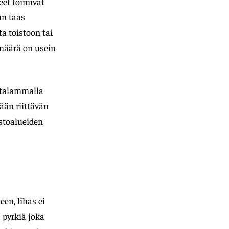
eet toimivat
un taas
a toistoon tai
omäärä on usein
matalammalla
ään riittävän
stoalueiden
een, lihas ei
a pyrkiä joka