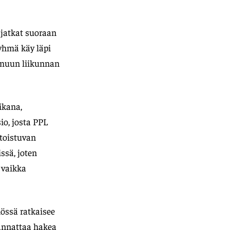
i jatkat suoraan
ryhmä käy läpi
ja muun liikunnan
ikana,
io, josta PPL
 toistuvan
ssä, joten
 vaikka
össä ratkaisee
 kannattaa hakea