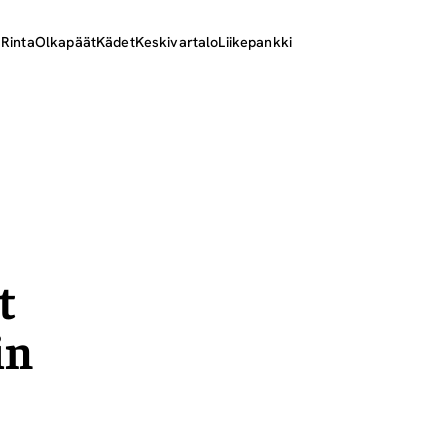
ä
Rinta
Olkapäät
Kädet
Keskivartalo
Liikepankki
t
in