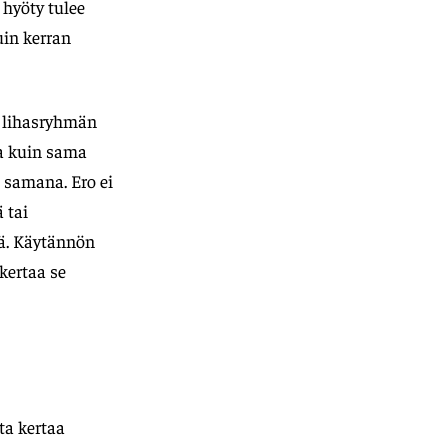
 hyöty tulee
in kerran
ä lihasryhmän
a kuin sama
 samana. Ero ei
 tai
ä. Käytännön
 kertaa se
ta kertaa