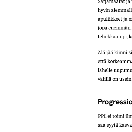
Sarjamäärät ja 
hyvin alemmall
apuliikkeet ja 
jopa enemmän. 
tehokkaampi, ko
Älä jää kiinni 
että korkeammal
lähelle uupumus
välillä on use
Progressi
PPL ei toimi ilm
saa syytä kasvaa