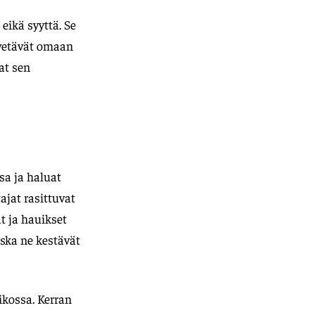
 eikä syyttä. Se
 vetävät omaan
at sen
sa ja haluat
ajat rasittuvat
t ja hauikset
oska ne kestävät
ikossa. Kerran