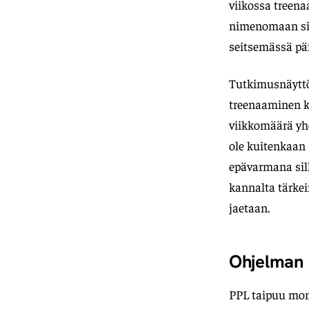
viikossa treena
nimenomaan sii
seitsemässä pä
Tutkimusnäyttö
treenaaminen k
viikkomäärä yh
ole kuitenkaan 
epävarmana sil
kannalta tärkei
jaetaan.
Ohjelman
PPL taipuu mone