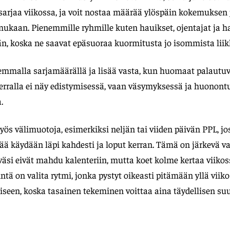
sarjaa viikossa, ja voit nostaa määrää ylöspäin kokemuksen 
kaan. Pienemmille ryhmille kuten hauikset, ojentajat ja har
, koska ne saavat epäsuoraa kuormitusta jo isommista liikk
emmalla sarjamäärällä ja lisää vasta, kun huomaat palautuv
kerralla ei näy edistymisessä, vaan väsymyksessä ja huonon
.
s välimuotoja, esimerkiksi neljän tai viiden päivän PPL, jos
ää käydään läpi kahdesti ja loput kerran. Tämä on järkevä va
väsi eivät mahdu kalenteriin, mutta koet kolme kertaa viikos
ntä on valita rytmi, jonka pystyt oikeasti pitämään yllä viiko
seen, koska tasainen tekeminen voittaa aina täydellisen su