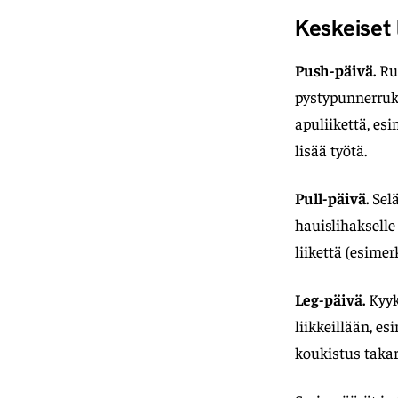
Keskeiset 
Push-päivä.
Run
pystypunnerruks
apuliikettä, esi
lisää työtä.
Pull-päivä.
Selä
hauislihakselle
liikettä (esime
Leg-päivä.
Kyykk
liikkeillään, es
koukistus takar