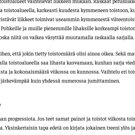
toistoalueet vaihtelevat liikkeen mukaan. Raskaat perusliikk
a toistoalueella, karkeasti kuudesta kymmeneen toistoon, k
eristävät liikkeet toimivat useammin kymmenestä viiteentoist
Pohkeille ja muille pienemmille lihaksille korkeampi toist
ska niitä on vaikea väsyttää muutamalla raskaalla sarjalla.
siihen, että jokin tietty toistomäärä olisi ainoa oikea. Sekä 
la toistoalueella saa lihasta kasvamaan, kunhan sarja vied
ta ja kokonaismäärä viikossa on kunnossa. Vaihtelu eri toi
in järkevämpää kuin yhdessä numerossa jumittaminen.
o
an progressiota. Jos teet samat painot ja toistot viikosta tois
. Yksinkertaisin tapa edetä on kirjata jokainen treeni ylös j