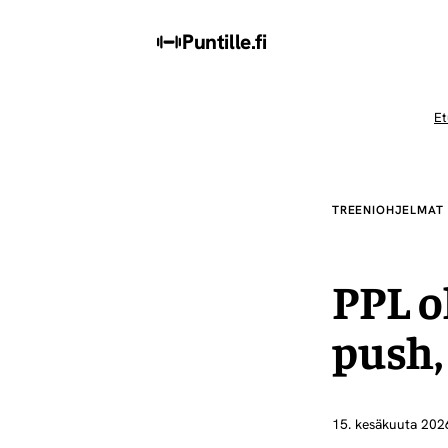
Puntille
.fi
Et
TREENIOHJELMAT
PPL o
push, 
15. kesäkuuta 202