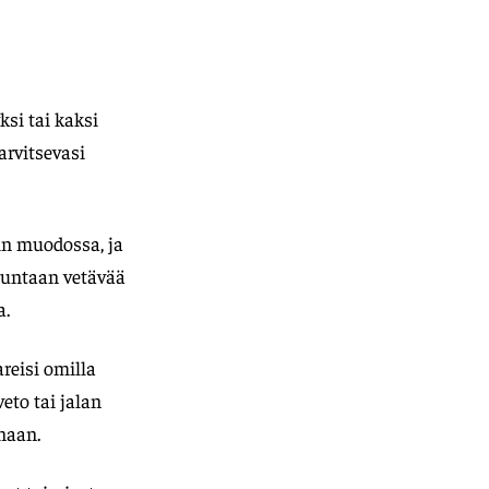
ksi tai kaksi
arvitsevasi
ain muodossa, ja
suuntaan vetävää
a.
areisi omilla
eto tai jalan
naan.