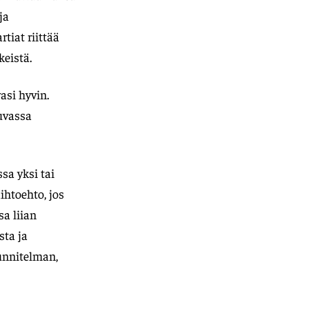
ja
tiat riittää
eistä.
asi hyvin.
tuvassa
sa yksi tai
ihtoehto, jos
sa liian
sta ja
unnitelman,