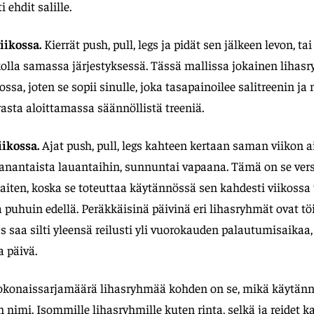
 ehdit salille.
iikossa.
Kierrät push, pull, legs ja pidät sen jälkeen levon, ta
kolla samassa järjestyksessä. Tässä mallissa jokainen lihas
ossa, joten se sopii sinulle, joka tasapainoilee salitreenin 
t vasta aloittamassa säännöllistä treeniä.
iikossa.
Ajat push, pull, legs kahteen kertaan saman viikon a
nantaista lauantaihin, sunnuntai vapaana. Tämä on se vers
iten, koska se toteuttaa käytännössä sen kahdesti viikossa
a puhuin edellä. Peräkkäisinä päivinä eri lihasryhmät ovat töi
as saa silti yleensä reilusti yli vuorokauden palautumisaikaa,
a päivä.
kokonaissarjamäärä lihasryhmää kohden on se, mikä käytänn
on nimi. Isommille lihasryhmille kuten rinta, selkä ja reidet