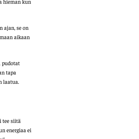
oa hieman kun
n ajan, se on
 samaan aikaan
a pudotat
an tapa
n laatua.
tee siitä
un energiaa ei