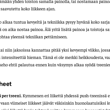
säämään yhden toiston samalla painolla, tai nostamaan pain
saavutettu koko liikkeen ajan.
alkaa tuntua kevyeltä ja tekniikka pysyy hyvänä koko sarja
tä on aika nostaa painoa. Älä yritä lisätä painoa ja toistoja
 johtaa yleensä tekniikan pettämiseen.
ai niin jaksoissa kannattaa pitää yksi kevyempi viikko, joss
 intensiteettiä hieman. Tämä ei ole merkki heikkoudesta, va
keho ehtii palautua ennen kuin väsymys alkaa syödä treenie
rheet
ä per treeni.
Kymmenen eri liikettä yhdessä push-treenissä ei 
aan viimeiset liikkeet jäävät väkisinkin huonolaatuisiksi k