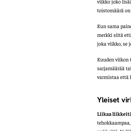
viikko joko li
toistomäärä on 
Kun sama paino 
merkki siitä et
joka viikko, se
Kuuden viikon t
sarjamäärää tai
varmistaa että 
Yleiset vi
Liikaa liikkeit
tehokkaampaa, v