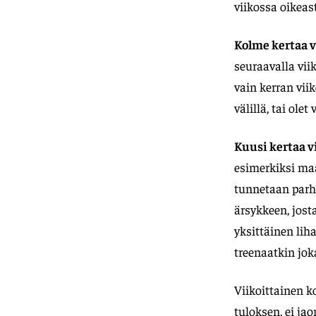
viikossa oikeasti
Kolme kertaa v
seuraavalla vii
vain kerran viik
välillä, tai ole
Kuusi kertaa v
esimerkiksi maa
tunnetaan parha
ärsykkeen, jost
yksittäinen lih
treenaatkin jok
Viikoittainen 
tuloksen, ei ja