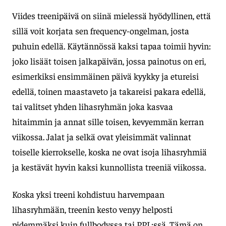
Viides treenipäivä on siinä mielessä hyödyllinen, että
sillä voit korjata sen frequency-ongelman, josta
puhuin edellä. Käytännössä kaksi tapaa toimii hyvin:
joko lisäät toisen jalkapäivän, jossa painotus on eri,
esimerkiksi ensimmäinen päivä kyykky ja etureisi
edellä, toinen maastaveto ja takareisi pakara edellä,
tai valitset yhden lihasryhmän joka kasvaa
hitaimmin ja annat sille toisen, kevyemmän kerran
viikossa. Jalat ja selkä ovat yleisimmät valinnat
toiselle kierrokselle, koska ne ovat isoja lihasryhmiä
ja kestävät hyvin kaksi kunnollista treeniä viikossa.
Koska yksi treeni kohdistuu harvempaan
lihasryhmään, treenin kesto venyy helposti
pidemmäksi kuin fullbodyssa tai PPL:ssä. Tämä on