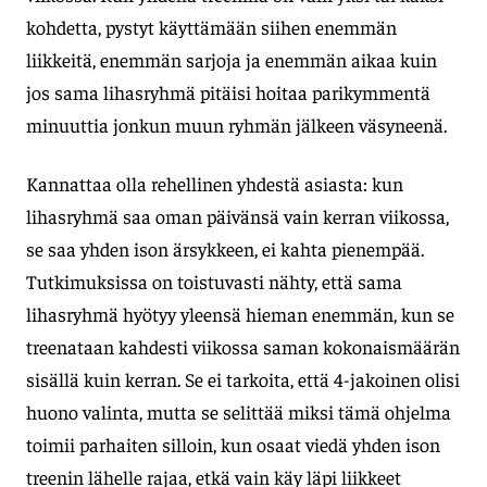
kohdetta, pystyt käyttämään siihen enemmän
liikkeitä, enemmän sarjoja ja enemmän aikaa kuin
jos sama lihasryhmä pitäisi hoitaa parikymmentä
minuuttia jonkun muun ryhmän jälkeen väsyneenä.
Kannattaa olla rehellinen yhdestä asiasta: kun
lihasryhmä saa oman päivänsä vain kerran viikossa,
se saa yhden ison ärsykkeen, ei kahta pienempää.
Tutkimuksissa on toistuvasti nähty, että sama
lihasryhmä hyötyy yleensä hieman enemmän, kun se
treenataan kahdesti viikossa saman kokonaismäärän
sisällä kuin kerran. Se ei tarkoita, että 4-jakoinen olisi
huono valinta, mutta se selittää miksi tämä ohjelma
toimii parhaiten silloin, kun osaat viedä yhden ison
treenin lähelle rajaa, etkä vain käy läpi liikkeet