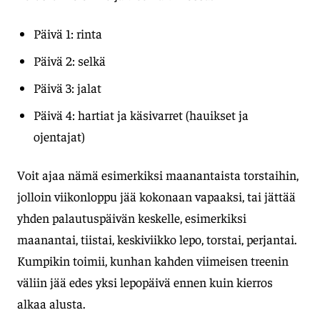
Päivä 1: rinta
Päivä 2: selkä
Päivä 3: jalat
Päivä 4: hartiat ja käsivarret (hauikset ja
ojentajat)
Voit ajaa nämä esimerkiksi maanantaista torstaihin,
jolloin viikonloppu jää kokonaan vapaaksi, tai jättää
yhden palautuspäivän keskelle, esimerkiksi
maanantai, tiistai, keskiviikko lepo, torstai, perjantai.
Kumpikin toimii, kunhan kahden viimeisen treenin
väliin jää edes yksi lepopäivä ennen kuin kierros
alkaa alusta.