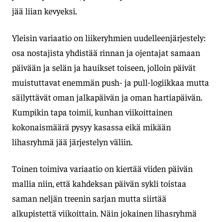
jää liian kevyeksi.
Yleisin variaatio on liikeryhmien uudelleenjärjestely:
osa nostajista yhdistää rinnan ja ojentajat samaan
päivään ja selän ja hauikset toiseen, jolloin päivät
muistuttavat enemmän push- ja pull-logiikkaa mutta
säilyttävät oman jalkapäivän ja oman hartiapäivän.
Kumpikin tapa toimii, kunhan viikoittainen
kokonaismäärä pysyy kasassa eikä mikään
lihasryhmä jää järjestelyn väliin.
Toinen toimiva variaatio on kiertää viiden päivän
mallia niin, että kahdeksan päivän sykli toistaa
saman neljän treenin sarjan mutta siirtää
alkupistettä viikoittain. Näin jokainen lihasryhmä