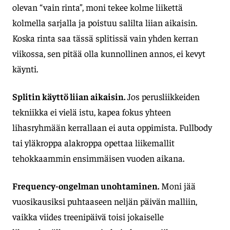
olevan “vain rinta”, moni tekee kolme liikettä
kolmella sarjalla ja poistuu salilta liian aikaisin.
Koska rinta saa tässä splitissä vain yhden kerran
viikossa, sen pitää olla kunnollinen annos, ei kevyt
käynti.
Splitin käyttö liian aikaisin.
Jos perusliikkeiden
tekniikka ei vielä istu, kapea fokus yhteen
lihasryhmään kerrallaan ei auta oppimista. Fullbody
tai yläkroppa alakroppa opettaa liikemallit
tehokkaammin ensimmäisen vuoden aikana.
Frequency-ongelman unohtaminen.
Moni jää
vuosikausiksi puhtaaseen neljän päivän malliin,
vaikka viides treenipäivä toisi jokaiselle