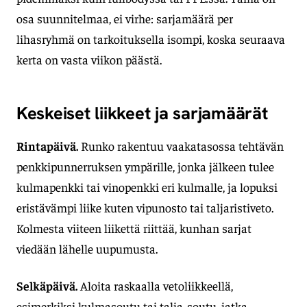
osa suunnitelmaa, ei virhe: sarjamäärä per
lihasryhmä on tarkoituksella isompi, koska seuraava
kerta on vasta viikon päästä.
Keskeiset liikkeet ja sarjamäärät
Rintapäivä.
Runko rakentuu vaakatasossa tehtävän
penkkipunnerruksen ympärille, jonka jälkeen tulee
kulmapenkki tai vinopenkki eri kulmalle, ja lopuksi
eristävämpi liike kuten vipunosto tai taljaristiveto.
Kolmesta viiteen liikettä riittää, kunhan sarjat
viedään lähelle uupumusta.
Selkäpäivä.
Aloita raskaalla vetoliikkeellä,
esimerkiksi kulmasoutu tai talja-soutu, jatka