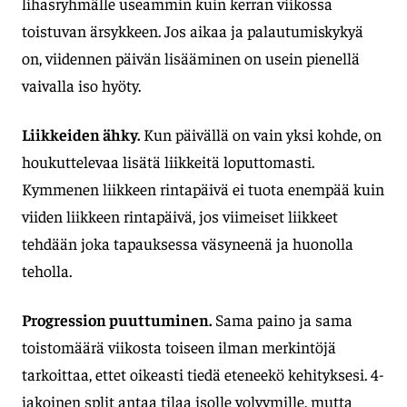
lihasryhmälle useammin kuin kerran viikossa
toistuvan ärsykkeen. Jos aikaa ja palautumiskykyä
on, viidennen päivän lisääminen on usein pienellä
vaivalla iso hyöty.
Liikkeiden ähky.
Kun päivällä on vain yksi kohde, on
houkuttelevaa lisätä liikkeitä loputtomasti.
Kymmenen liikkeen rintapäivä ei tuota enempää kuin
viiden liikkeen rintapäivä, jos viimeiset liikkeet
tehdään joka tapauksessa väsyneenä ja huonolla
teholla.
Progression puuttuminen.
Sama paino ja sama
toistomäärä viikosta toiseen ilman merkintöjä
tarkoittaa, ettet oikeasti tiedä eteneekö kehityksesi. 4-
jakoinen split antaa tilaa isolle volyymille, mutta