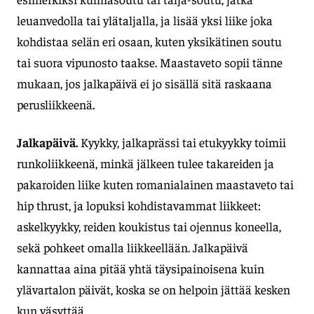
leuanvedolla tai ylätaljalla, ja lisää yksi liike joka
kohdistaa selän eri osaan, kuten yksikätinen soutu
tai suora vipunosto taakse. Maastaveto sopii tänne
mukaan, jos jalkapäivä ei jo sisällä sitä raskaana
perusliikkeenä.
Jalkapäivä.
Kyykky, jalkaprässi tai etukyykky toimii
runkoliikkeenä, minkä jälkeen tulee takareiden ja
pakaroiden liike kuten romanialainen maastaveto tai
hip thrust, ja lopuksi kohdistavammat liikkeet:
askelkyykky, reiden koukistus tai ojennus koneella,
sekä pohkeet omalla liikkeellään. Jalkapäivä
kannattaa aina pitää yhtä täysipainoisena kuin
ylävartalon päivät, koska se on helpoin jättää kesken
kun väsyttää.