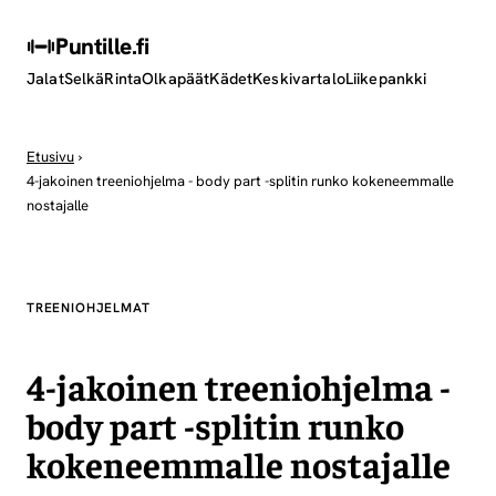
Puntille
.fi
Jalat
Selkä
Rinta
Olkapäät
Kädet
Keskivartalo
Liikepankki
Etusivu
›
4-jakoinen treeniohjelma - body part -splitin runko kokeneemmalle
nostajalle
TREENIOHJELMAT
4-jakoinen treeniohjelma -
body part -splitin runko
kokeneemmalle nostajalle