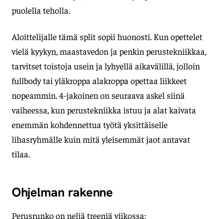
puolella teholla.
Aloittelijalle tämä split sopii huonosti. Kun opettelet
vielä kyykyn, maastavedon ja penkin perustekniikkaa,
tarvitset toistoja usein ja lyhyellä aikavälillä, jolloin
fullbody tai yläkroppa alakroppa opettaa liikkeet
nopeammin. 4-jakoinen on seuraava askel siinä
vaiheessa, kun perustekniikka istuu ja alat kaivata
enemmän kohdennettua työtä yksittäiselle
lihasryhmälle kuin mitä yleisemmät jaot antavat
tilaa.
Ohjelman rakenne
Perusrunko on neljä treeniä viikossa: