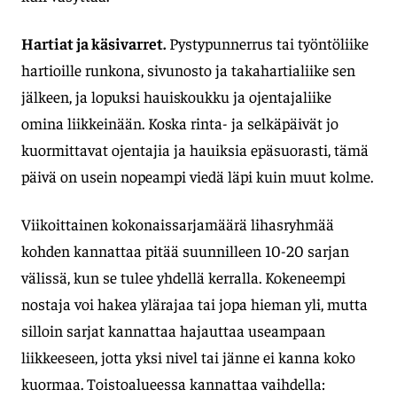
Hartiat ja käsivarret.
Pystypunnerrus tai työntöliike
hartioille runkona, sivunosto ja takahartialiike sen
jälkeen, ja lopuksi hauiskoukku ja ojentajaliike
omina liikkeinään. Koska rinta- ja selkäpäivät jo
kuormittavat ojentajia ja hauiksia epäsuorasti, tämä
päivä on usein nopeampi viedä läpi kuin muut kolme.
Viikoittainen kokonaissarjamäärä lihasryhmää
kohden kannattaa pitää suunnilleen 10-20 sarjan
välissä, kun se tulee yhdellä kerralla. Kokeneempi
nostaja voi hakea ylärajaa tai jopa hieman yli, mutta
silloin sarjat kannattaa hajauttaa useampaan
liikkeeseen, jotta yksi nivel tai jänne ei kanna koko
kuormaa. Toistoalueessa kannattaa vaihdella: