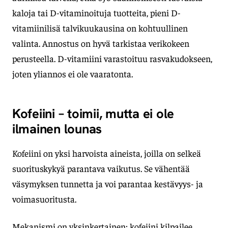
kaloja tai D-vitaminoituja tuotteita, pieni D-
vitamiinilisä talvikuukausina on kohtuullinen
valinta. Annostus on hyvä tarkistaa verikokeen
perusteella. D-vitamiini varastoituu rasvakudokseen,
joten yliannos ei ole vaaratonta.
Kofeiini – toimii, mutta ei ole
ilmainen lounas
Kofeiini on yksi harvoista aineista, joilla on selkeä
suorituskykyä parantava vaikutus. Se vähentää
väsymyksen tunnetta ja voi parantaa kestävyys- ja
voimasuoritusta.
Mekanismi on yksinkertainen: kofeiini kilpailee