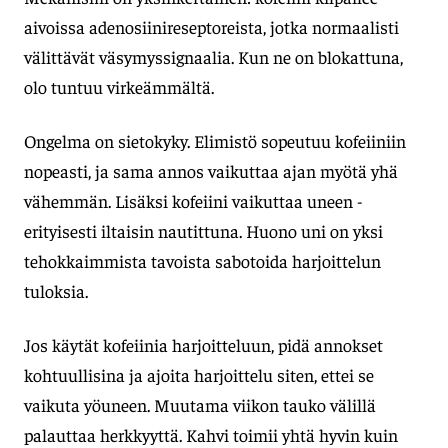
aivoissa adenosiinireseptoreista, jotka normaalisti
välittävät väsymyssignaalia. Kun ne on blokattuna,
olo tuntuu virkeämmältä.
Ongelma on sietokyky. Elimistö sopeutuu kofeiiniin
nopeasti, ja sama annos vaikuttaa ajan myötä yhä
vähemmän. Lisäksi kofeiini vaikuttaa uneen -
erityisesti iltaisin nautittuna. Huono uni on yksi
tehokkaimmista tavoista sabotoida harjoittelun
tuloksia.
Jos käytät kofeiinia harjoitteluun, pidä annokset
kohtuullisina ja ajoita harjoittelu siten, ettei se
vaikuta yöuneen. Muutama viikon tauko välillä
palauttaa herkkyyttä. Kahvi toimii yhtä hyvin kuin