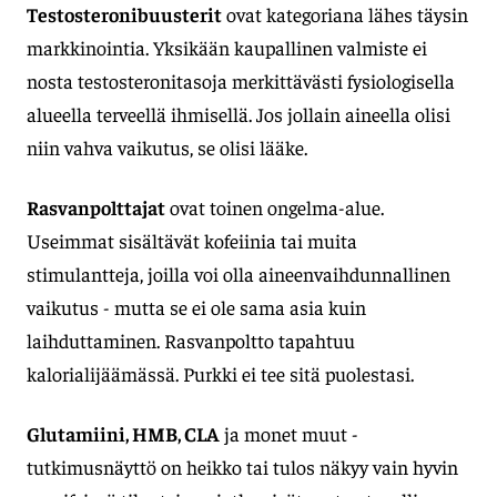
Testosteronibuusterit
ovat kategoriana lähes täysin
markkinointia. Yksikään kaupallinen valmiste ei
nosta testosteronitasoja merkittävästi fysiologisella
alueella terveellä ihmisellä. Jos jollain aineella olisi
niin vahva vaikutus, se olisi lääke.
Rasvanpolttajat
ovat toinen ongelma-alue.
Useimmat sisältävät kofeiinia tai muita
stimulantteja, joilla voi olla aineenvaihdunnallinen
vaikutus - mutta se ei ole sama asia kuin
laihduttaminen. Rasvanpoltto tapahtuu
kalorialijäämässä. Purkki ei tee sitä puolestasi.
Glutamiini, HMB, CLA
ja monet muut -
tutkimusnäyttö on heikko tai tulos näkyy vain hyvin