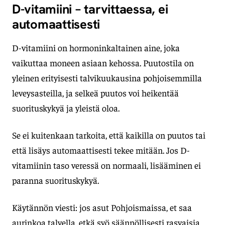
D-vitamiini – tarvittaessa, ei
automaattisesti
D-vitamiini on hormoninkaltainen aine, joka
vaikuttaa moneen asiaan kehossa. Puutostila on
yleinen erityisesti talvikuukausina pohjoisemmilla
leveysasteilla, ja selkeä puutos voi heikentää
suorituskykyä ja yleistä oloa.
Se ei kuitenkaan tarkoita, että kaikilla on puutos tai
että lisäys automaattisesti tekee mitään. Jos D-
vitamiinin taso veressä on normaali, lisääminen ei
paranna suorituskykyä.
Käytännön viesti: jos asut Pohjoismaissa, et saa
aurinkoa talvella, etkä syö säännöllisesti rasvaisia