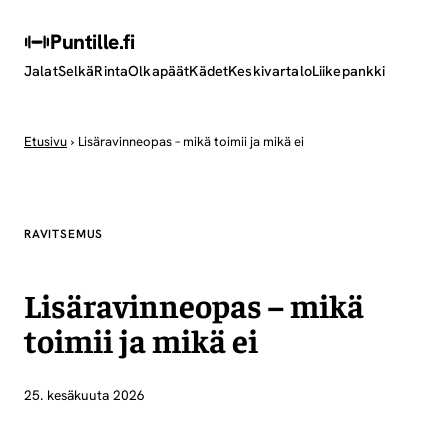
Puntille
.fi
Jalat
Selkä
Rinta
Olkapäät
Kädet
Keskivartalo
Liikepankki
Etusivu
›
Lisäravinneopas – mikä toimii ja mikä ei
RAVITSEMUS
Lisäravinneopas – mikä
toimii ja mikä ei
25. kesäkuuta 2026