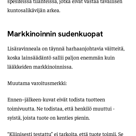
spesifeissä tilanteissa, jotka eivät vastaa tavallisen
kuntosalikävijän arkea.
Markkinoinnin sudenkuopat
Lisäravinneala on täynnä harhaanjohtavia väitteitä,
koska lainsäädäntö sallii paljon enemmän kuin
lääkkeiden markkinoinnissa.
Muutama varoitusmerkki:
Ennen–jälkeen-kuvat eivät todista tuotteen
toimivuutta. Ne todistaa, että henkilö muuttui -
syistä, joista tuote on kenties pienin.
“Kliinisesti testattu” ei tarkoita, että tuote toimii. Se