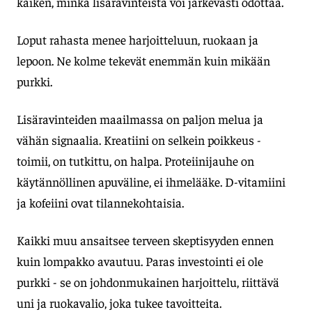
kaiken, minkä lisäravinteista voi järkevästi odottaa.
Loput rahasta menee harjoitteluun, ruokaan ja
lepoon. Ne kolme tekevät enemmän kuin mikään
purkki.
Lisäravinteiden maailmassa on paljon melua ja
vähän signaalia. Kreatiini on selkein poikkeus -
toimii, on tutkittu, on halpa. Proteiinijauhe on
käytännöllinen apuväline, ei ihmelääke. D-vitamiini
ja kofeiini ovat tilannekohtaisia.
Kaikki muu ansaitsee terveen skeptisyyden ennen
kuin lompakko avautuu. Paras investointi ei ole
purkki - se on johdonmukainen harjoittelu, riittävä
uni ja ruokavalio, joka tukee tavoitteita.