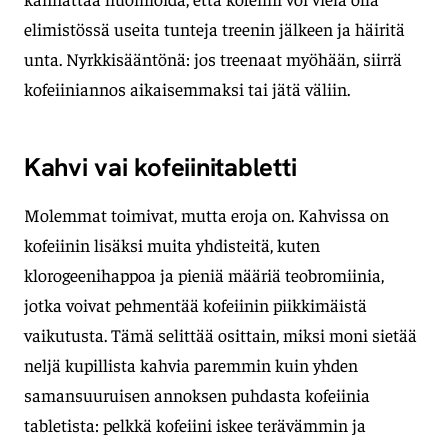
elimistössä useita tunteja treenin jälkeen ja häiritä
unta. Nyrkkisääntönä: jos treenaat myöhään, siirrä
kofeiiniannos aikaisemmaksi tai jätä väliin.
Kahvi vai kofeiinitabletti
Molemmat toimivat, mutta eroja on. Kahvissa on
kofeiinin lisäksi muita yhdisteitä, kuten
klorogeenihappoa ja pieniä määriä teobromiinia,
jotka voivat pehmentää kofeiinin piikkimäistä
vaikutusta. Tämä selittää osittain, miksi moni sietää
neljä kupillista kahvia paremmin kuin yhden
samansuuruisen annoksen puhdasta kofeiinia
tabletista: pelkkä kofeiini iskee terävämmin ja