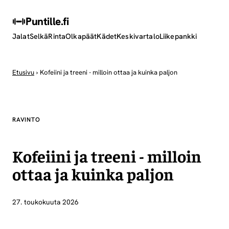
Puntille
.fi
Jalat
Selkä
Rinta
Olkapäät
Kädet
Keskivartalo
Liikepankki
Etusivu
›
Kofeiini ja treeni - milloin ottaa ja kuinka paljon
RAVINTO
Kofeiini ja treeni - milloin
ottaa ja kuinka paljon
27. toukokuuta 2026