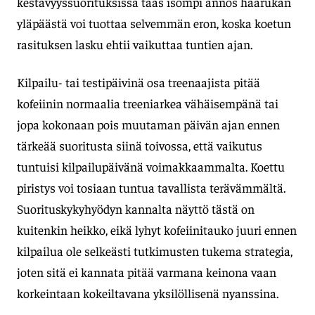
kestävyyssuorituksissa taas isompi annos haarukan
yläpäästä voi tuottaa selvemmän eron, koska koetun
rasituksen lasku ehtii vaikuttaa tuntien ajan.
Kilpailu- tai testipäivinä osa treenaajista pitää
kofeiinin normaalia treeniarkea vähäisempänä tai
jopa kokonaan pois muutaman päivän ajan ennen
tärkeää suoritusta siinä toivossa, että vaikutus
tuntuisi kilpailupäivänä voimakkaammalta. Koettu
piristys voi tosiaan tuntua tavallista terävämmältä.
Suorituskykyhyödyn kannalta näyttö tästä on
kuitenkin heikko, eikä lyhyt kofeiinitauko juuri ennen
kilpailua ole selkeästi tutkimusten tukema strategia,
joten sitä ei kannata pitää varmana keinona vaan
korkeintaan kokeiltavana yksilöllisenä nyanssina.