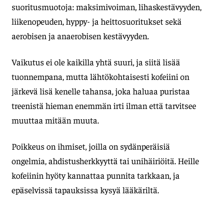
suoritusmuotoja: maksimivoiman, lihaskestävyyden,
liikenopeuden, hyppy- ja heittosuoritukset sekä
aerobisen ja anaerobisen kestävyyden.
Vaikutus ei ole kaikilla yhtä suuri, ja siitä lisää
tuonnempana, mutta lähtökohtaisesti kofeiini on
järkevä lisä kenelle tahansa, joka haluaa puristaa
treenistä hieman enemmän irti ilman että tarvitsee
muuttaa mitään muuta.
Poikkeus on ihmiset, joilla on sydänperäisiä
ongelmia, ahdistusherkkyyttä tai unihäiriöitä. Heille
kofeiinin hyöty kannattaa punnita tarkkaan, ja
epäselvissä tapauksissa kysyä lääkäriltä.