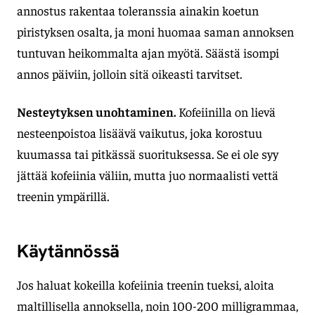
annostus rakentaa toleranssia ainakin koetun
piristyksen osalta, ja moni huomaa saman annoksen
tuntuvan heikommalta ajan myötä. Säästä isompi
annos päiviin, jolloin sitä oikeasti tarvitset.
Nesteytyksen unohtaminen.
Kofeiinilla on lievä
nesteenpoistoa lisäävä vaikutus, joka korostuu
kuumassa tai pitkässä suorituksessa. Se ei ole syy
jättää kofeiinia väliin, mutta juo normaalisti vettä
treenin ympärillä.
Käytännössä
Jos haluat kokeilla kofeiinia treenin tueksi, aloita
maltillisella annoksella, noin 100-200 milligrammaa,