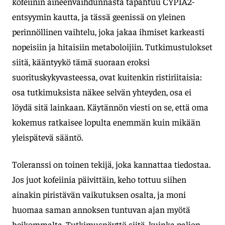
kofeiinin aineenvaihdunnasta tapahtuu CYP1A2-
entsyymin kautta, ja tässä geenissä on yleinen
perinnöllinen vaihtelu, joka jakaa ihmiset karkeasti
nopeisiin ja hitaisiin metaboloijiin. Tutkimustulokset
siitä, kääntyykö tämä suoraan eroksi
suorituskykyvasteessa, ovat kuitenkin ristiriitaisia:
osa tutkimuksista näkee selvän yhteyden, osa ei
löydä sitä lainkaan. Käytännön viesti on se, että oma
kokemus ratkaisee lopulta enemmän kuin mikään
yleispätevä sääntö.
Toleranssi on toinen tekijä, joka kannattaa tiedostaa.
Jos juot kofeiinia päivittäin, keho tottuu siihen
ainakin piristävän vaikutuksen osalta, ja moni
huomaa saman annoksen tuntuvan ajan myötä
heikommalta. Tutkimusnäyttö siitä, kuinka paljon