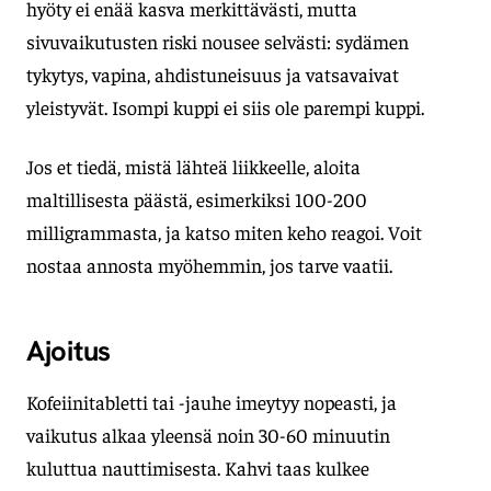
hyöty ei enää kasva merkittävästi, mutta
sivuvaikutusten riski nousee selvästi: sydämen
tykytys, vapina, ahdistuneisuus ja vatsavaivat
yleistyvät. Isompi kuppi ei siis ole parempi kuppi.
Jos et tiedä, mistä lähteä liikkeelle, aloita
maltillisesta päästä, esimerkiksi 100-200
milligrammasta, ja katso miten keho reagoi. Voit
nostaa annosta myöhemmin, jos tarve vaatii.
Ajoitus
Kofeiinitabletti tai -jauhe imeytyy nopeasti, ja
vaikutus alkaa yleensä noin 30-60 minuutin
kuluttua nauttimisesta. Kahvi taas kulkee