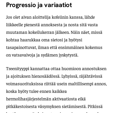
Progressio ja variaatiot
Jos olet aivan aloittelija kofeiinin kanssa, lähde
liikkeelle pienestä annoksesta ja nosta sitä vasta
muutaman kokeilukerran jälkeen. Näin näet, missä
kohtaa haarukkaa oma sietosi ja hyötysi
tasapainottuvat, ilman että ensimmäinen kokemus
on vatsavaivoja ja sydämen jyskytystä.
Treenityyppi kannattaa ottaa huomioon annostuksen
ja ajoituksen hienosäädössä. Lyhyissä, räjähtävissä
voimasuorituksissa riittää usein maltillisempi annos,
koska hyöty tulee ennen kaikkea
hermolihasjärjestelmän aktivaatiosta eikä
pitkäkestoisesta väsymyksen sietämisestä. Pitkissä