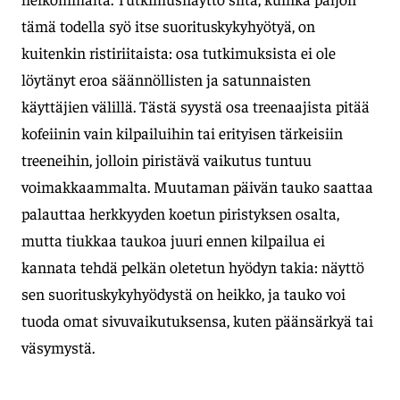
tämä todella syö itse suorituskykyhyötyä, on
kuitenkin ristiriitaista: osa tutkimuksista ei ole
löytänyt eroa säännöllisten ja satunnaisten
käyttäjien välillä. Tästä syystä osa treenaajista pitää
kofeiinin vain kilpailuihin tai erityisen tärkeisiin
treeneihin, jolloin piristävä vaikutus tuntuu
voimakkaammalta. Muutaman päivän tauko saattaa
palauttaa herkkyyden koetun piristyksen osalta,
mutta tiukkaa taukoa juuri ennen kilpailua ei
kannata tehdä pelkän oletetun hyödyn takia: näyttö
sen suorituskykyhyödystä on heikko, ja tauko voi
tuoda omat sivuvaikutuksensa, kuten päänsärkyä tai
väsymystä.