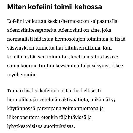
Miten kofeiini toimii kehossa
Kofeiini vaikuttaa keskushermostoon salpaamalla
adenosiinireseptoreita. Adenosiini on aine, joka
normaalisti hidastaa hermosolujen toimintaa ja lisää
väsymyksen tunnetta harjoituksen aikana. Kun
kofeiini estää sen toimintaa, koettu rasitus laskee:
sama kuorma tuntuu kevyemmältä ja väsymys iskee
myöhemmin.
Tämän lisäksi kofeiini nostaa hetkellisesti
hermolihasjärjestelmän aktivaatiota, mikä näkyy
käytännössä parempana voimantuottona ja
liikenopeutena etenkin räjähtävissä ja
lyhytkestoisissa suorituksissa.