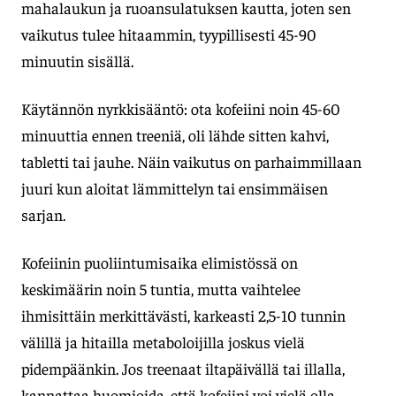
mahalaukun ja ruoansulatuksen kautta, joten sen
vaikutus tulee hitaammin, tyypillisesti 45-90
minuutin sisällä.
Käytännön nyrkkisääntö: ota kofeiini noin 45-60
minuuttia ennen treeniä, oli lähde sitten kahvi,
tabletti tai jauhe. Näin vaikutus on parhaimmillaan
juuri kun aloitat lämmittelyn tai ensimmäisen
sarjan.
Kofeiinin puoliintumisaika elimistössä on
keskimäärin noin 5 tuntia, mutta vaihtelee
ihmisittäin merkittävästi, karkeasti 2,5-10 tunnin
välillä ja hitailla metaboloijilla joskus vielä
pidempäänkin. Jos treenaat iltapäivällä tai illalla,
kannattaa huomioida, että kofeiini voi vielä olla