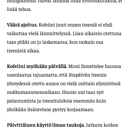
milligrammat tuovat lähinnä lisää sivuvaikutuksia, ei
lisää tehoa.
Väärä ajoitus.
Kofeiini juuri ennen treeniä ei ehdi
vaikuttaa vielä lämmittelyssä. Liian aikaisin otettuna
taas piikki on jo laskemassa, kun raskain osa
treenistä alkaa.
Kofeiini myöhään päivällä.
Moni ihmettelee huonoa
unenlaatua tajuamatta, että iltapäivän treenin
yhteydessä otettu annos on vielä osittain elimistössä
nukkumaanmenoaikaan. Huono uni taas syö
palautumista ja treenituloksia enemmän kuin
yksikään lisäravinne pystyy korjaamaan.
Päivittäinen käyttö ilman taukoja.
Jatkuva korkea