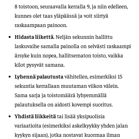
8 toistoon, seuraavalla kerralla 9, ja niin edelleen,
kunnes olet taas yläpäässä ja voit siirtyä
raskaampaan painoon.
Hidasta liikettä.
Neljän sekunnin hallittu
laskuvaihe samalla painolla on selvästi raskaampi
ärsyke kuin nopea, hallitsematon toisto, vaikka
kilot pysyvät samana.
Lyhennä palautusta
vähitellen, esimerkiksi 15
sekuntia kerrallaan muutaman viikon välein.
Sama sarja ja toistomäärä lyhyemmällä
palautuksella on aidosti kovempi suoritus.
Yhdistä liikkeitä
tai lisää yksipuolisia
variaatioita (esimerkiksi askelkyykky yhden jalan
kyykyn sijaan), jotka nostavat kuormaa ilman