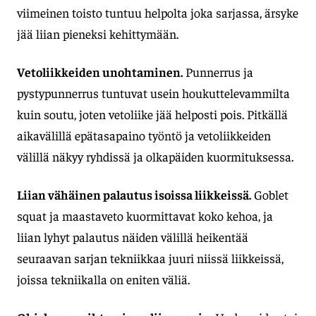
viimeinen toisto tuntuu helpolta joka sarjassa, ärsyke
jää liian pieneksi kehittymään.
Vetoliikkeiden unohtaminen.
Punnerrus ja
pystypunnerrus tuntuvat usein houkuttelevammilta
kuin soutu, joten vetoliike jää helposti pois. Pitkällä
aikavälillä epätasapaino työntö ja vetoliikkeiden
välillä näkyy ryhdissä ja olkapäiden kuormituksessa.
Liian vähäinen palautus isoissa liikkeissä.
Goblet
squat ja maastaveto kuormittavat koko kehoa, ja
liian lyhyt palautus näiden välillä heikentää
seuraavan sarjan tekniikkaa juuri niissä liikkeissä,
joissa tekniikalla on eniten väliä.