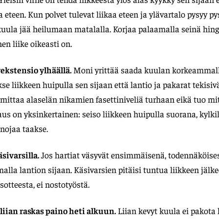
 eteen. Kun polvet tulevat liikaa eteen ja ylävartalo pysyy py
kuula jää heilumaan matalalla. Korjaa palaamalla seinä hin
en liike oikeasti on.
ekstensio ylhäällä.
Moni yrittää saada kuulan korkeammal
kse liikkeen huipulla sen sijaan että lantio ja pakarat tekisi
mittaa alaselän nikamien fasettiniveliä turhaan eikä tuo mi
jaus on yksinkertainen: seiso liikkeen huipulla suorana, kylki
 nojaa taakse.
ivarsilla.
Jos hartiat väsyvät ensimmäisenä, todennäköises
alla lantion sijaan. Käsivarsien pitäisi tuntua liikkeen jälk
sotteesta, ei nostotyöstä.
 liian raskas paino heti alkuun.
Liian kevyt kuula ei pakota 