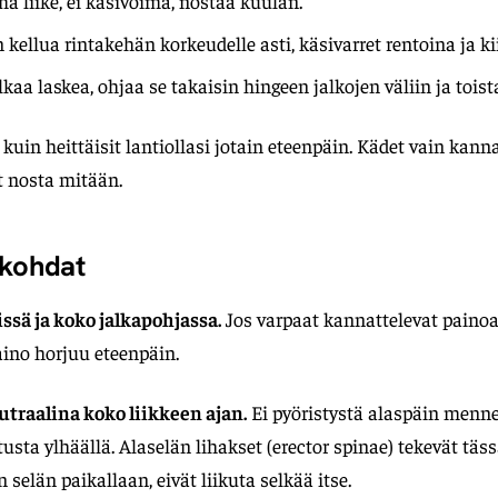
mä liike, ei käsivoima, nostaa kuulan.
kellua rintakehän korkeudelle asti, käsivarret rentoina ja ki
kaa laskea, ohjaa se takaisin hingeen jalkojen väliin ja toist
ä kuin heittäisit lantiollasi jotain eteenpäin. Kädet vain kann
t nosta mitään.
 kohdat
ssä ja koko jalkapohjassa.
Jos varpaat kannattelevat painoa
aino horjuu eteenpäin.
utraalina koko liikkeen ajan.
Ei pyöristystä alaspäin menne
stusta ylhäällä. Alaselän lihakset (erector spinae) tekevät täs
 selän paikallaan, eivät liikuta selkää itse.