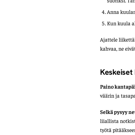
suoriksi. Tä
Anna kuulan 
Kun kuula al
Ajattele liikett
kahvaa, ne eivä
Keskeiset
Paino kantapäi
väärin ja tasap
Selkä pysyy ne
liiallista notki
työtä pitääkseen