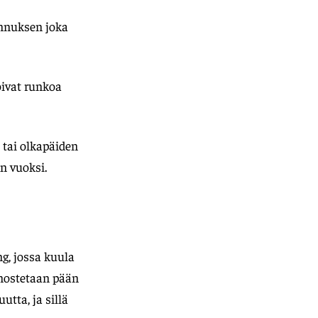
ennuksen joka
oivat runkoa
tai olkapäiden
on vuoksi.
ng, jossa kuula
 nostetaan pään
utta, ja sillä