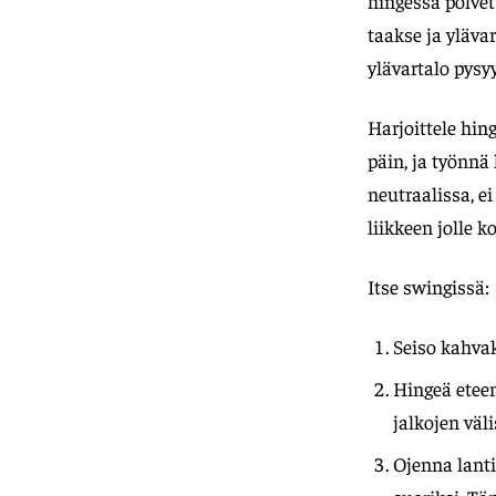
hingessä polvet
taakse ja yläva
ylävartalo pys
Harjoittele hin
päin, ja työnnä
neutraalissa, ei
liikkeen jolle 
Itse swingissä:
Seiso kahva
Hingeä etee
jalkojen väli
Ojenna lanti