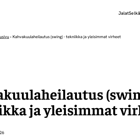
Jalat
Selk
usivu
›
Kahvakuulaheilautus (swing) - tekniikka ja yleisimmat virheet
kuulaheilautus (swing
ikka ja yleisimmat vi
026