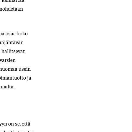
 unohdetaan
soa osaa koko
t räjähtävän
 hallitsevat
rvarsien
ä huomaa usein
oimantuotto ja
nnalta.
yyn on se, että