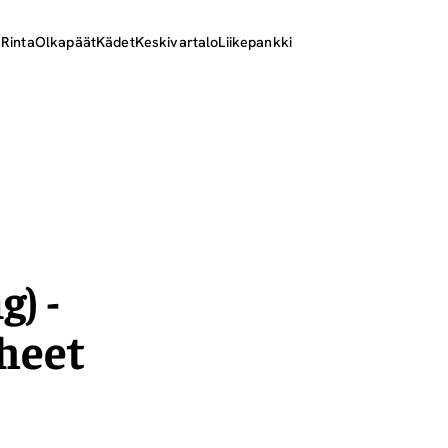
ä
Rinta
Olkapäät
Kädet
Keskivartalo
Liikepankki
) -
rheet