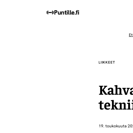
Puntille
.fi
Et
LIIKKEET
Kahva
tekni
19. toukokuuta 2