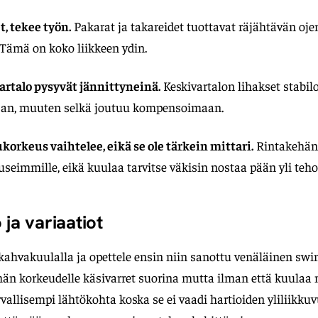
t, tekee työn.
Pakarat ja takareidet tuottavat räjähtävän oj
Tämä on koko liikkeen ydin.
vartalo pysyvät jännittyneinä.
Keskivartalon lihakset stabil
ajan, muuten selkä joutuu kompensoimaan.
orkeus vaihtelee, eikä se ole tärkein mittari.
Rintakehän 
 useimmille, eikä kuulaa tarvitse väkisin nostaa pään yli teh
 ja variaatiot
 kahvakuulalla ja opettele ensin niin sanottu venäläinen swi
hän korkeudelle käsivarret suorina mutta ilman että kuulaa
vallisempi lähtökohta koska se ei vaadi hartioiden yliliikkuvu