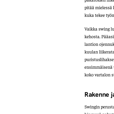
pitää mielessä 
kuka tekee työn
Vaikka swing lu
kehosta. Pääasia
lantion ojennuk
kuulan liikerat
puristuslihakse
ensimmäisenä tr
koko vartalon s
Rakenne j
Swingin perusta 