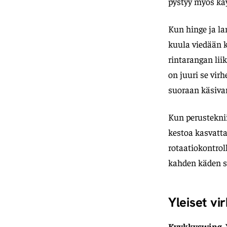
pystyy myös kä
Kun hinge ja la
kuula viedään k
rintarangan lii
on juuri se virh
suoraan käsivar
Kun perusteknii
kestoa kasvatta
rotaatiokontrol
kahden käden s
Yleiset vi
Kyykkyswing.