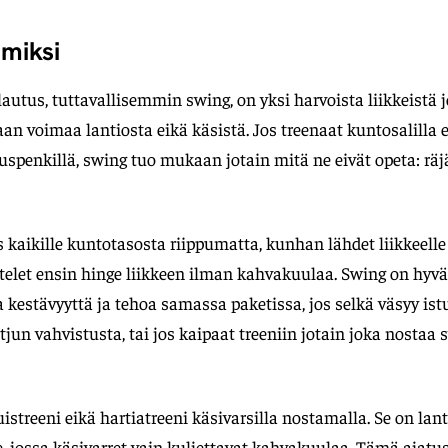
 miksi
utus, tuttavallisemmin swing, on yksi harvoista liikkeistä j
an voimaa lantiosta eikä käsistä. Jos treenaat kuntosalill
peruspenkillä, swing tuo mukaan jotain mitä ne eivät opeta: rä
es kaikille kuntotasosta riippumatta, kunhan lähdet liikkeelle
ttelet ensin hinge liikkeen ilman kahvakuulaa. Swing on hyvä
 kestävyyttä ja tehoa samassa paketissa, jos selkä väsyy is
etjun vahvistusta, tai jos kaipaat treeniin jotain joka nostaa
istreeni eikä hartiatreeni käsivarsilla nostamalla. Se on lant
e, jossa käsivarret vain kuljettavat kahvakuulaa. Tämä ajat