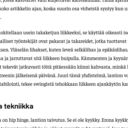
koko artikkelin ajan, koska suurin osa virheistä syntyy kun
.
okitellaan usein takaketjun liikkeeksi, se käyttää oikeasti i
lliset työntekijät ovat pakarat ja takareidet, jotka tuottava
sen. Yläselän lihakset, kuten leveä selkälihas ja epäkäslihas,
aa ja jarruttavat sitä liikkeen huipulla. Kämmenten ja kyynä
t tekevät jatkuvasti töitä pitäessään kiinni kahvasta, mink
eenin jälkeisenä päivänä. Juuri tämä yhdistelmä, lantion v
tabilointi, tekee swingistä tehokkaan liikkeen ajankäytön ka
a tekniikka
on hip hinge, lantion taivutus. Se ei ole kyykky. Erona kyykk