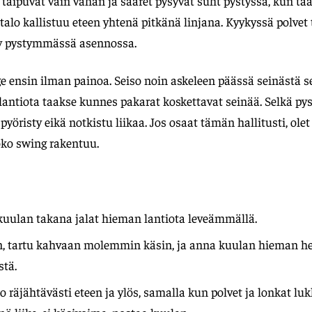
 taipuvat vain vähän ja sääret pysyvät suht pystyssä, kun taa
rtalo kallistuu eteen yhtenä pitkänä linjana. Kyykyssä polvet 
yy pystymmässä asennossa.
ge ensin ilman painoa. Seiso noin askeleen päässä seinästä s
 lantiota taakse kunnes pakarat koskettavat seinää. Selkä py
 pyöristy eikä notkistu liikaa. Jos osaat tämän hallitusti, ole
koko swing rakentuu.
kuulan takana jalat hieman lantiota leveämmällä.
n, tartu kahvaan molemmin käsin, ja anna kuulan hieman he
stä.
o räjähtävästi eteen ja ylös, samalla kun polvet ja lonkat lu