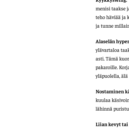
menisi taakse ja
teho häviää ja 
ja tunne millain
Alaselän hyper
ylävartaloa taa
asti. Tämä kuor
pakaroille. Kor
yläpuolella, älä
Nostaminen käs
kuulaa käsivoim
lähinnä puristu
Liian kevyt tai