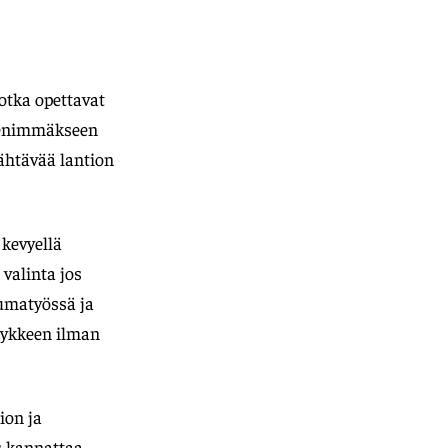
otka opettavat
a enimmäkseen
jähtävää lantion
 kevyellä
 valinta jos
tumatyössä ja
 sykkeen ilman
ion ja
us kannattaa