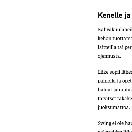
Kenelle ja
Kahvakuulaheila
kehon tuottama
laitteilla tai 
ojennusta.
Liike sopii läh
painolla ja ope
haluat parantaa
tarvitset takak
juoksumattoa.
Swing ei ole hau
pakaroiden liik