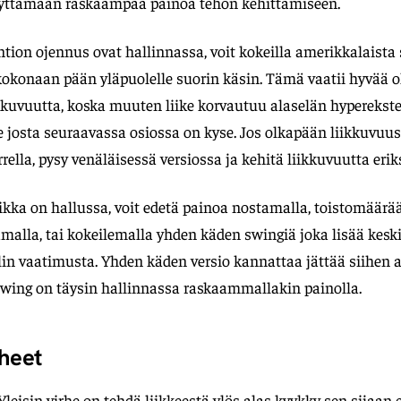
yttämään raskaampaa painoa tehon kehittämiseen.
ntion ojennus ovat hallinnassa, voit kokeilla amerikkalaista 
okonaan pään yläpuolelle suorin käsin. Tämä vaatii hyvää o
kkuvuutta, koska muuten liike korvautuu alaselän hyperekste
e josta seuraavassa osiossa on kyse. Jos olkapään liikkuvuus e
rella, pysy venäläisessä versiossa ja kehitä liikkuvuutta erik
kka on hallussa, voit edetä painoa nostamalla, toistomäärää
malla, tai kokeilemalla yhden käden swingiä joka lisää kesk
lin vaatimusta. Yhden käden versio kannattaa jättää siihen 
wing on täysin hallinnassa raskaammallakin painolla.
rheet
Yleisin virhe on tehdä liikkeestä ylös alas kyykky sen sijaan e