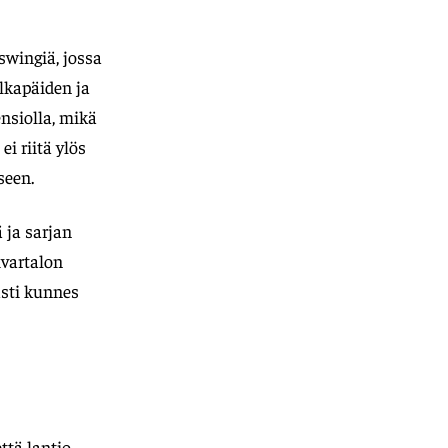
swingiä, jossa
lkapäiden ja
nsiolla, mikä
i riitä ylös
seen.
 ja sarjan
ivartalon
asti kunnes
ttä lantio