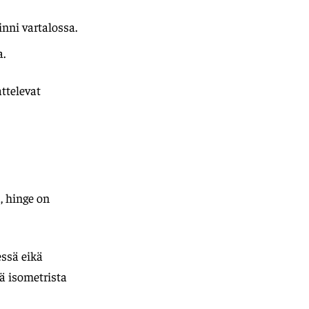
inni vartalossa.
a.
attelevat
, hinge on
ssä eikä
sä isometrista