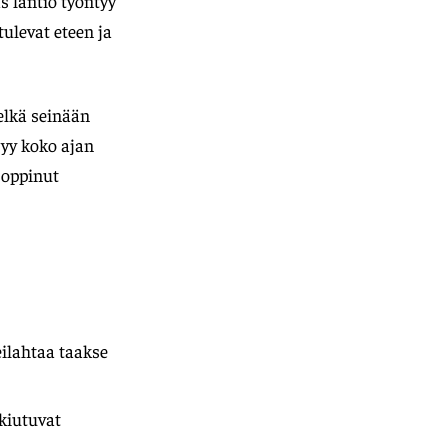
s lantio työntyy
tulevat eteen ja
elkä seinään
syy koko ajan
t oppinut
ilahtaa taakse
kkiutuvat