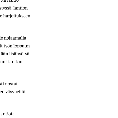
styssä, lantion
ge harjoitukseen
le nojaamalla
vät työn loppuun
tään lisähyötyä
luut lantion
ti nostat
een väsyneiltä
lantiota