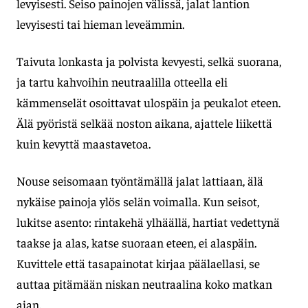
levyisesti. Seiso painojen välissä, jalat lantion
levyisesti tai hieman leveämmin.
Taivuta lonkasta ja polvista kevyesti, selkä suorana,
ja tartu kahvoihin neutraalilla otteella eli
kämmenselät osoittavat ulospäin ja peukalot eteen.
Älä pyöristä selkää noston aikana, ajattele liikettä
kuin kevyttä maastavetoa.
Nouse seisomaan työntämällä jalat lattiaan, älä
nykäise painoja ylös selän voimalla. Kun seisot,
lukitse asento: rintakehä ylhäällä, hartiat vedettynä
taakse ja alas, katse suoraan eteen, ei alaspäin.
Kuvittele että tasapainotat kirjaa päälaellasi, se
auttaa pitämään niskan neutraalina koko matkan
ajan.