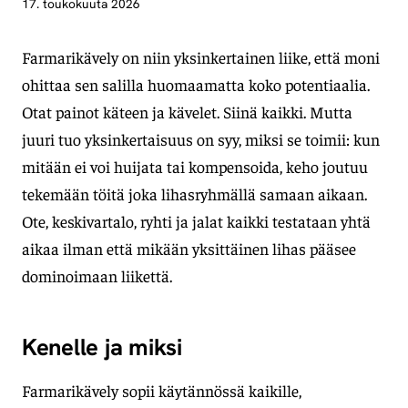
17. toukokuuta 2026
Farmarikävely on niin yksinkertainen liike, että moni
ohittaa sen salilla huomaamatta koko potentiaalia.
Otat painot käteen ja kävelet. Siinä kaikki. Mutta
juuri tuo yksinkertaisuus on syy, miksi se toimii: kun
mitään ei voi huijata tai kompensoida, keho joutuu
tekemään töitä joka lihasryhmällä samaan aikaan.
Ote, keskivartalo, ryhti ja jalat kaikki testataan yhtä
aikaa ilman että mikään yksittäinen lihas pääsee
dominoimaan liikettä.
Kenelle ja miksi
Farmarikävely sopii käytännössä kaikille,