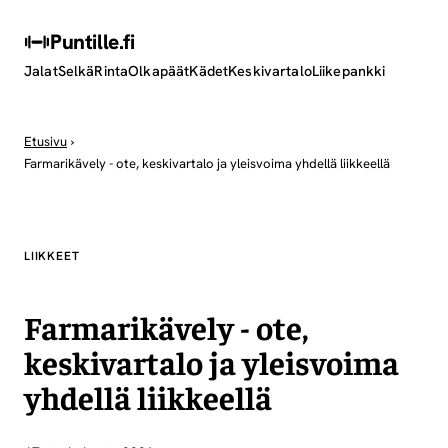
Puntille
.fi
Jalat
Selkä
Rinta
Olkapäät
Kädet
Keskivartalo
Liikepankki
Etusivu
›
Farmarikävely - ote, keskivartalo ja yleisvoima yhdellä liikkeellä
LIIKKEET
Farmarikävely - ote,
keskivartalo ja yleisvoima
yhdellä liikkeellä