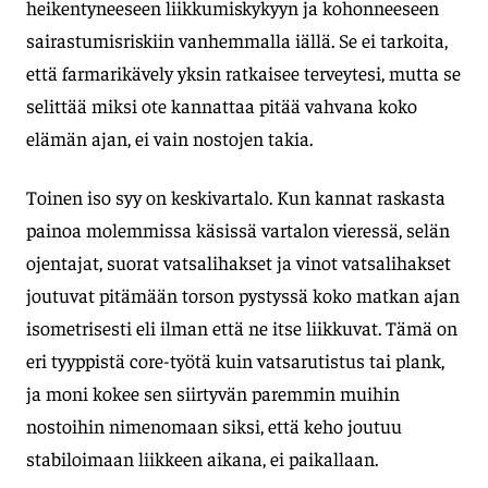
heikentyneeseen liikkumiskykyyn ja kohonneeseen
sairastumisriskiin vanhemmalla iällä. Se ei tarkoita,
että farmarikävely yksin ratkaisee terveytesi, mutta se
selittää miksi ote kannattaa pitää vahvana koko
elämän ajan, ei vain nostojen takia.
Toinen iso syy on keskivartalo. Kun kannat raskasta
painoa molemmissa käsissä vartalon vieressä, selän
ojentajat, suorat vatsalihakset ja vinot vatsalihakset
joutuvat pitämään torson pystyssä koko matkan ajan
isometrisesti eli ilman että ne itse liikkuvat. Tämä on
eri tyyppistä core-työtä kuin vatsarutistus tai plank,
ja moni kokee sen siirtyvän paremmin muihin
nostoihin nimenomaan siksi, että keho joutuu
stabiloimaan liikkeen aikana, ei paikallaan.