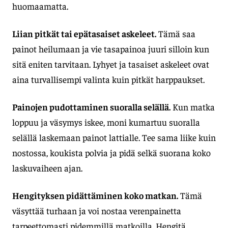
huomaamatta.
Liian pitkät tai epätasaiset askeleet.
Tämä saa
painot heilumaan ja vie tasapainoa juuri silloin kun
sitä eniten tarvitaan. Lyhyet ja tasaiset askeleet ovat
aina turvallisempi valinta kuin pitkät harppaukset.
Painojen pudottaminen suoralla selällä.
Kun matka
loppuu ja väsymys iskee, moni kumartuu suoralla
selällä laskemaan painot lattialle. Tee sama liike kuin
nostossa, koukista polvia ja pidä selkä suorana koko
laskuvaiheen ajan.
Hengityksen pidättäminen koko matkan.
Tämä
väsyttää turhaan ja voi nostaa verenpainetta
tarpeettomasti pidemmillä matkoilla. Hengitä