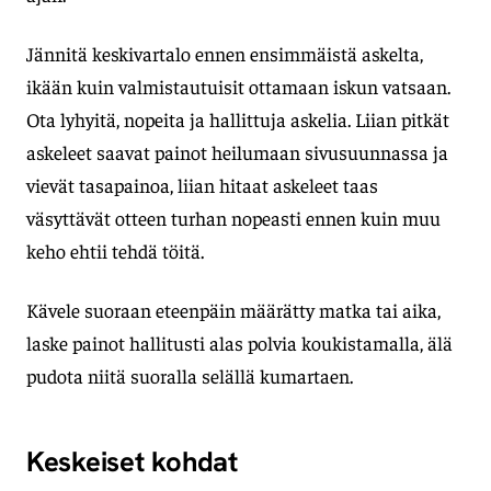
Jännitä keskivartalo ennen ensimmäistä askelta,
ikään kuin valmistautuisit ottamaan iskun vatsaan.
Ota lyhyitä, nopeita ja hallittuja askelia. Liian pitkät
askeleet saavat painot heilumaan sivusuunnassa ja
vievät tasapainoa, liian hitaat askeleet taas
väsyttävät otteen turhan nopeasti ennen kuin muu
keho ehtii tehdä töitä.
Kävele suoraan eteenpäin määrätty matka tai aika,
laske painot hallitusti alas polvia koukistamalla, älä
pudota niitä suoralla selällä kumartaen.
Keskeiset kohdat