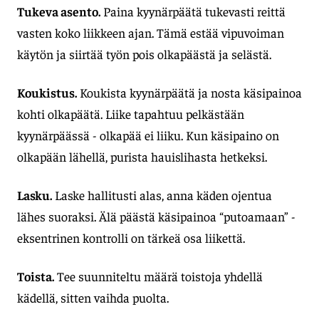
Tukeva asento.
Paina kyynärpäätä tukevasti reittä
vasten koko liikkeen ajan. Tämä estää vipuvoiman
käytön ja siirtää työn pois olkapäästä ja selästä.
Koukistus.
Koukista kyynärpäätä ja nosta käsipainoa
kohti olkapäätä. Liike tapahtuu pelkästään
kyynärpäässä - olkapää ei liiku. Kun käsipaino on
olkapään lähellä, purista hauislihasta hetkeksi.
Lasku.
Laske hallitusti alas, anna käden ojentua
lähes suoraksi. Älä päästä käsipainoa “putoamaan” -
eksentrinen kontrolli on tärkeä osa liikettä.
Toista.
Tee suunniteltu määrä toistoja yhdellä
kädellä, sitten vaihda puolta.