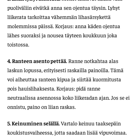
puoliväliin eivätkä anna sen ojentua täysin. Lyhyt
liikerata tarkoittaa vähemmän lihasärsykettä
molemmissa päissä. Korjaus: anna käden ojentua
lähes suoraksi ja nousea täyteen koukkuun joka
toistossa.
4. Ranteen asento pettää.
Ranne notkahtaa alas
laskun lopussa, erityisesti raskailla painoilla. Tämä
voi aiheuttaa ranteen kipua ja siirtää kuormitusta
pois hauislihaksesta. Korjaus: pidä ranne
neutraalissa asennossa koko liikeradan ajan. Jos se ei
onnistu, paino on liian raskas.
5. Keinuminen selällä.
Vartalo keinuu taaksepäin
koukistusvaiheessa, jotta saadaan lisää vipuvoimaa.