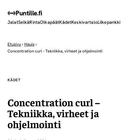
Puntille
.fi
Jalat
Selkä
Rinta
Olkapäät
Kädet
Keskivartalo
Liikepankki
Etusivu
›
Hauis
›
Concentration curl – Tekniikka, virheet ja ohjelmointi
KÄDET
Concentration curl –
Tekniikka, virheet ja
ohjelmointi