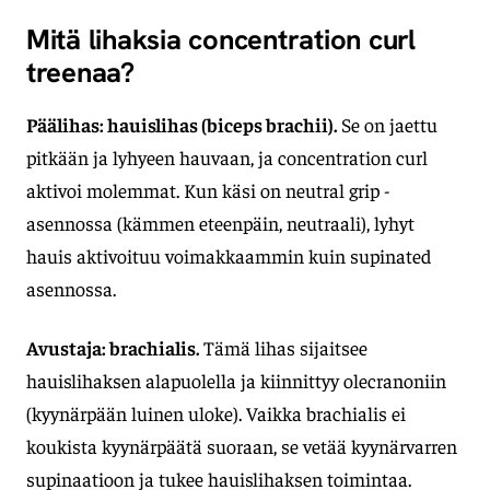
Mitä lihaksia concentration curl
treenaa?
Päälihas: hauislihas (biceps brachii).
Se on jaettu
pitkään ja lyhyeen hauvaan, ja concentration curl
aktivoi molemmat. Kun käsi on neutral grip -
asennossa (kämmen eteenpäin, neutraali), lyhyt
hauis aktivoituu voimakkaammin kuin supinated
asennossa.
Avustaja: brachialis.
Tämä lihas sijaitsee
hauislihaksen alapuolella ja kiinnittyy olecranoniin
(kyynärpään luinen uloke). Vaikka brachialis ei
koukista kyynärpäätä suoraan, se vetää kyynärvarren
supinaatioon ja tukee hauislihaksen toimintaa.