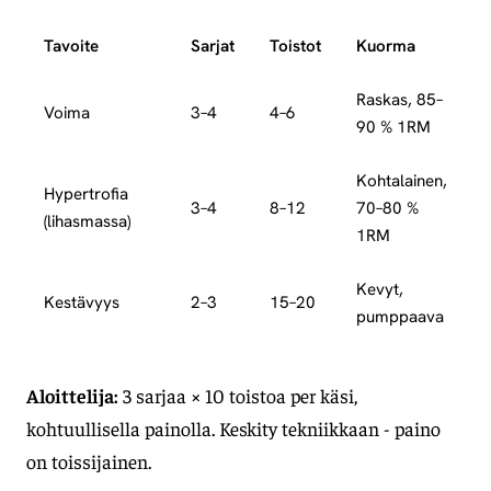
Tavoite
Sarjat
Toistot
Kuorma
Raskas, 85–
Voima
3–4
4–6
90 % 1RM
Kohtalainen,
Hypertrofia
3–4
8–12
70–80 %
(lihasmassa)
1RM
Kevyt,
Kestävyys
2–3
15–20
pumppaava
Aloittelija:
3 sarjaa × 10 toistoa per käsi,
kohtuullisella painolla. Keskity tekniikkaan - paino
on toissijainen.