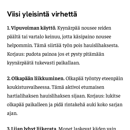
Viisi yleisintä virhettä
1. Vipuvoiman käyttö.
Kyynärpää nousee reiden
päältä tai vartalo keinuu, jotta käsipaino nousee
helpommin. Tämä siirtää työn pois hauislihaksesta.
Korjaus: pudota painoa jos et pysty pitämään
kyynärpäätä tukevasti paikallaan.
2. Olkapään liikkuminen.
Olkapää työntyy eteenpäin
koukistusvaiheessa. Tämä aktivoi etumaisen
hartialihaksen hauislihaksen sijaan. Korjaus: lukitse
olkapää paikalleen ja pidä rintakehä auki koko sarjan
ajan.
3. Liian lyhyt liikerata.
Monet laskevat käden vain