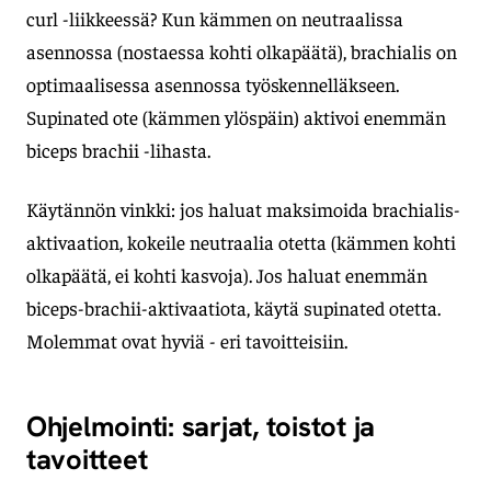
curl -liikkeessä? Kun kämmen on neutraalissa
asennossa (nostaessa kohti olkapäätä), brachialis on
optimaalisessa asennossa työskennelläkseen.
Supinated ote (kämmen ylöspäin) aktivoi enemmän
biceps brachii -lihasta.
Käytännön vinkki: jos haluat maksimoida brachialis-
aktivaation, kokeile neutraalia otetta (kämmen kohti
olkapäätä, ei kohti kasvoja). Jos haluat enemmän
biceps-brachii-aktivaatiota, käytä supinated otetta.
Molemmat ovat hyviä - eri tavoitteisiin.
Ohjelmointi: sarjat, toistot ja
tavoitteet