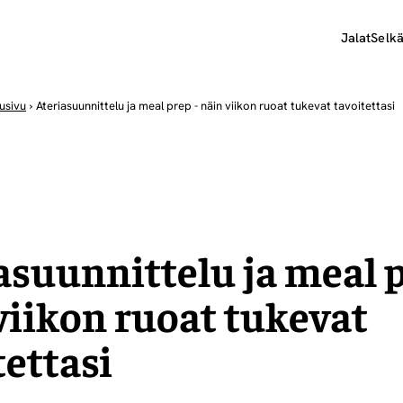
Jalat
Selk
usivu
›
Ateriasuunnittelu ja meal prep - näin viikon ruoat tukevat tavoitettasi
asuunnittelu ja meal p
viikon ruoat tukevat
tettasi