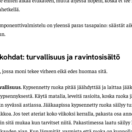
ie eniten aikaa etukäteen, mutta arjessa nopein, koska et te
hetkellä.
komponenttivalmistelu on yleensä paras tasapaino: säästät ai
un.
kohdat: turvallisuus ja ravintosisältö
 jossa moni tekee virheen eikä edes huomaa sitä.
vallisuus.
Kypsennetty ruoka pitää jäähdyttää ja laittaa jä
kypsennyksestä. Käytä matalia, leveitä rasioita, koska ruoka 
syvässä astiassa. Jääkaapissa kypsennetty ruoka säilyy tur
iikkoa. Jos teet ateriat koko viikoksi kerralla, pakasta osa ann
iin sitä mukaa kun tarvitset niitä. Pakastimessa laatu säily
uden ajan. Kun lämmität, varmista että ruoka on kunnol