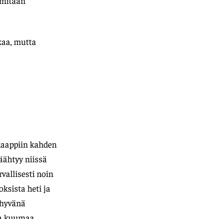
e mitään
kaa, mutta
äkaappiin kahden
jäähtyy niissä
vallisesti noin
oksista heti ja
y hyvänä
la kuumaa