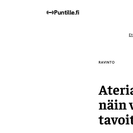
Puntille
.fi
Et
RAVINTO
Ateri
näin 
tavoi