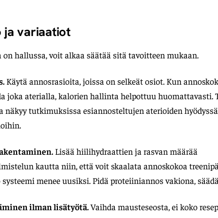
 ja variaatiot
on hallussa, voit alkaa säätää sitä tavoitteen mukaan.
s.
Käytä annosrasioita, joissa on selkeät osiot. Kun annoskok
ida joka aterialla, kalorien hallinta helpottuu huomattavast
 näkyy tutkimuksissa esiannosteltujen aterioiden hyödyssä 
oihin.
rakentaminen.
Lisää hiilihydraattien ja rasvan määrää
mistelun kautta niin, että voit skaalata annoskokoa treeni
 systeemi menee uusiksi. Pidä proteiiniannos vakiona, säädä
äminen ilman lisätyötä.
Vaihda mausteseosta, ei koko resep