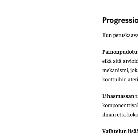
Progressio
Kun peruskaava 
Painonpudotu
eikä sitä arvio
mekanismi, joka
koottuihin ateri
Lihasmassan 
komponenttival
ilman että koko
Vaihtelun lisä