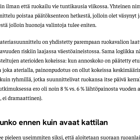
 ilman että ruokailu vie tuntikausia viikossa. Yhteinen nimi
nittelu poistaa päätöksenteon hetkestä, jolloin olet väsynyt j
estä jolloin huonoja valintoja tulee eniten.
ateriasuunnittelu on yhdistetty parempaan ruokavalion laat
avuuden riskiin laajassa väestöaineistossa. Sama logiikka 
teltujen aterioiden kokeissa: kun annoskoko on päätetty etu
da joka aterialla, painonpudotus on ollut kokeissa keskimääri
in ryhmillä, jotka suunnittelivat ruokansa itse päivä kerra
tutkimuksessa ero oli noin 8 % vs. 6 % lähtöpainosta vuoden a
 ei dramaattinen).
unko ennen kuin avaat kattilan
 pieleen useimmiten siksi, että aloitetaan suoraan ruoanla