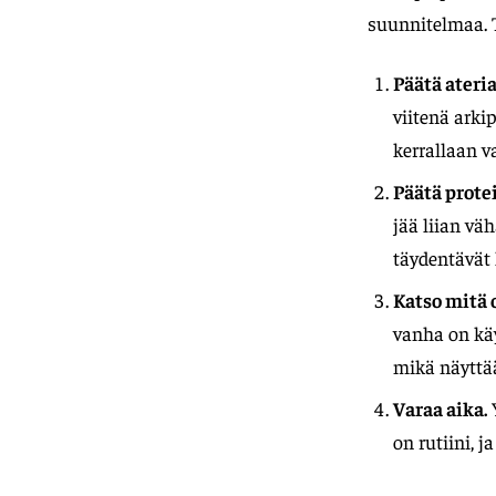
suunnitelmaa. 
Päätä ateri
viitenä arki
kerrallaan va
Päätä prote
jää liian väh
täydentävät 
Katso mitä o
vanha on käy
mikä näyttä
Varaa aika.
Y
on rutiini, j