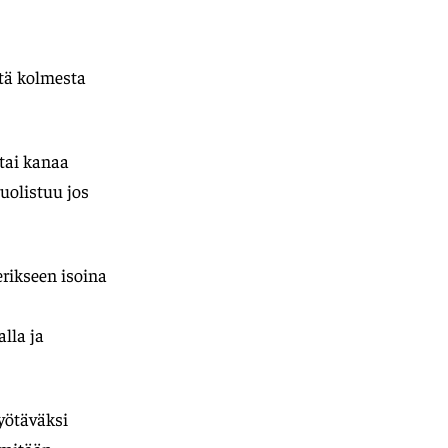
stä kolmesta
 tai kanaa
uolistuu jos
erikseen isoina
alla ja
syötäväksi