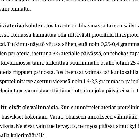
 vain pinnalta.
rä ateriaa kohden.
Jos tavoite on lihasmassa tai sen säily
sessa ateriassa kannattaa olla riittävästi proteiinia lihasprot
i. Tutkimusnäyttö viittaa siihen, että noin 0,25-0,4 gramma
en per ateria, jaettuna 3-5 aterialle päivässä, on tehokas ta
. Käytännössä tämä tarkoittaa suurimmalle osalle jotain 2
teria riippuen painosta. Jos treenaat voimaa tai kuntosalilla
proteiinitarve asettuu yleensä noin 1,6-2,2 grammaan paino
lpoin tapa varmistaa että tämä toteutuu joka päivä, ei vain t
itu eivät ole valinnaisia.
Kun suunnittelet ateriat proteiinin
 kasvikset kokonaan. Varaa jokaiseen annokseen vähintään 
iksia. Ne eivät vain tue terveyttä, ne myös pitävät sinut kyl
lla kalorimäärällä.