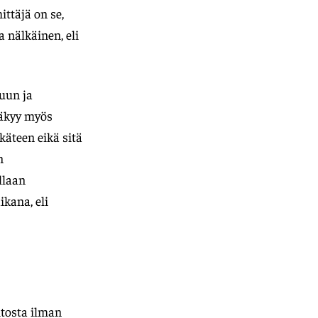
ttäjä on se,
a nälkäinen, eli
uun ja
näkyy myös
käteen eikä sitä
n
llaan
ikana, eli
itosta ilman