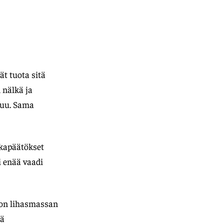
ät tuota sitä
n nälkä ja
tuu. Sama
uokapäätökset
ei enää vaadi
te on lihasmassan
dä