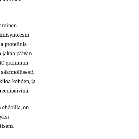
ttäminen
eiinisynteesin
a proteiinia
pa jakaa päivän
5-40 gramman
 säännöllisesti,
kiloa kohden, ja
reenipäivinä.
 ehdoilla, on
yksi
läisenä