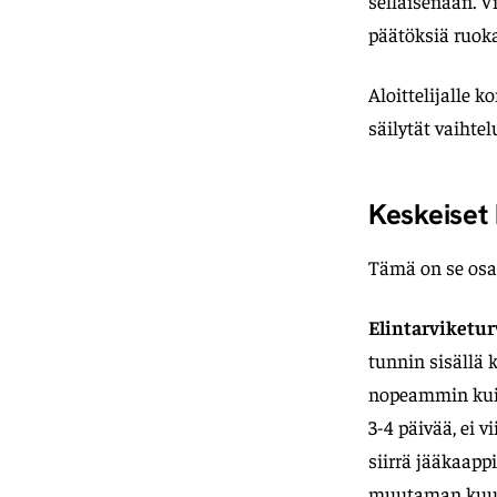
sellaisenaan. V
päätöksiä ruoka
Aloittelijalle 
säilytät vaihtel
Keskeiset 
Tämä on se osa,
Elintarviketur
tunnin sisällä 
nopeammin kuin 
3-4 päivää, ei v
siirrä jääkaapp
muutaman kuuka