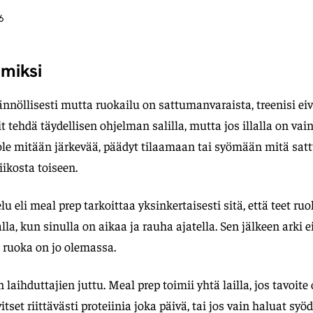
6
 miksi
ännöllisesti mutta ruokailu on sattumanvaraista, treenisi eiv
it tehdä täydellisen ohjelman salilla, mutta jos illalla on vai
ole mitään järkevää, päädyt tilaamaan tai syömään mitä sat
iikosta toiseen.
u eli meal prep tarkoittaa yksinkertaisesti sitä, että teet r
lla, kun sinulla on aikaa ja rauha ajatella. Sen jälkeen arki 
 ruoka on jo olemassa.
 laihduttajien juttu. Meal prep toimii yhtä lailla, jos tavoi
itset riittävästi proteiinia joka päivä, tai jos vain haluat syö