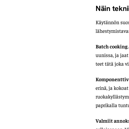
Näin tekn
Käytännön suori
lähestymistavas
Batch cooking.
uunissa, ja jaa
teet tätä joka v
Komponenttiva
erinä, ja kokoa
ruokakyllästymis
paprikalla tuntu
Valmiit annoks