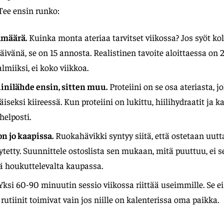
Tee ensin runko:
amäärä.
Kuinka monta ateriaa tarvitset viikossa? Jos syöt k
päivänä, se on 15 annosta. Realistinen tavoite aloittaessa on 2
lmiiksi, ei koko viikkoa.
iinilähde ensin, sitten muu.
Proteiini on se osa ateriasta, 
äiseksi kiireessä. Kun proteiini on lukittu, hiilihydraatit ja k
helposti.
n jo kaapissa.
Ruokahävikki syntyy siitä, että ostetaan uut
tetty. Suunnittele ostoslista sen mukaan, mitä puuttuu, ei 
ä houkuttelevalta kaupassa.
ksi 60-90 minuutin sessio viikossa riittää useimmille. Se ei 
a rutiinit toimivat vain jos niille on kalenterissa oma paikka.