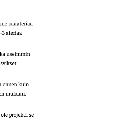
olme pääateriaa
-3 ateriaa
joka useimmin
asvikset
ta ennen kuin
sen mukaan,
ole projekti, se