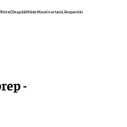
ä
Rinta
Olkapäät
Kädet
Keskivartalo
Liikepankki
rep -