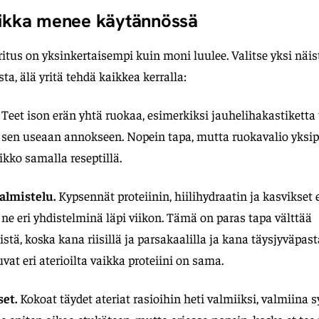
iikka menee käytännössä
tus on yksinkertaisempi kuin moni luulee. Valitse yksi näi
ta, älä yritä tehdä kaikkea kerralla:
Teet ison erän yhtä ruokaa, esimerkiksi jauhelihakastiketta
t sen useaan annokseen. Nopein tapa, mutta ruokavalio yksip
iikko samalla reseptillä.
lmistelu.
Kypsennät proteiinin, hiilihydraatin ja kasvikset 
t ne eri yhdistelminä läpi viikon. Tämä on paras tapa välttää
tä, koska kana riisillä ja parsakaalilla ja kana täysjyväpast
vat eri aterioilta vaikka proteiini on sama.
et.
Kokoat täydet ateriat rasioihin heti valmiiksi, valmiina 