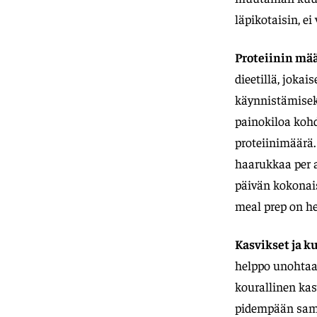
läpikotaisin, ei
Proteiinin mää
dieetillä, jokai
käynnistämiseks
painokiloa kohd
proteiinimäärä
haarukkaa per a
päivän kokonais
meal prep on he
Kasvikset ja ku
helppo unohtaa
kourallinen kasv
pidempään sama