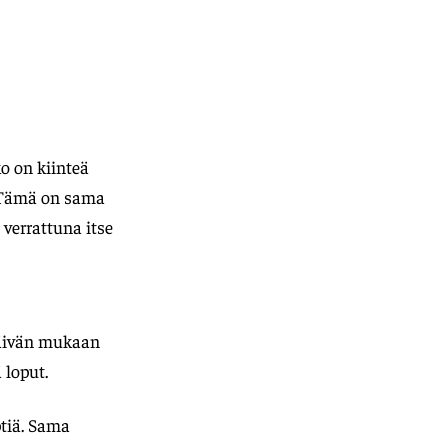
o on kiinteä
i. Tämä on sama
verrattuna itse
päivän mukaan
 loput.
tiä. Sama