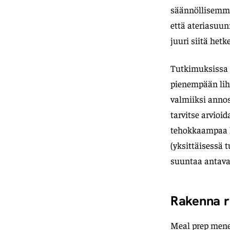
säännöllisemmin
että ateriasuun
juuri siitä hetk
Tutkimuksissa 
pienempään lih
valmiiksi annos
tarvitse arvioi
tehokkaampaa ku
(yksittäisessä 
suuntaa antava,
Rakenna r
Meal prep menee