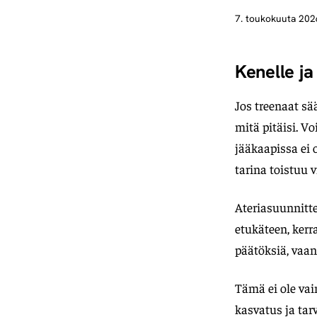
7. toukokuuta 202
Kenelle ja
Jos treenaat sä
mitä pitäisi. Vo
jääkaapissa ei 
tarina toistuu v
Ateriasuunnittel
etukäteen, kerra
päätöksiä, vaan
Tämä ei ole vain
kasvatus ja tarv